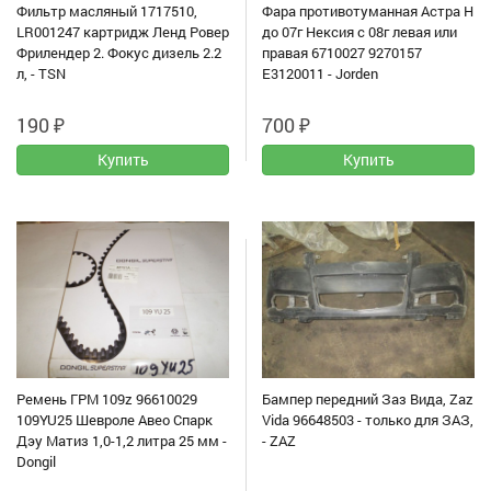
Фильтр масляный 1717510,
Фара противотуманная Астра H
LR001247 картридж Ленд Ровер
до 07г Нексия с 08г левая или
Фрилендер 2. Фокус дизель 2.2
правая 6710027 9270157
л, - ТSN
E3120011 - Jorden
190
₽
700
₽
Ремень ГРМ 109z 96610029
Бампер передний Заз Вида, Zaz
109YU25 Шевроле Авео Спарк
Vida 96648503 - только для ЗАЗ,
Дэу Матиз 1,0-1,2 литра 25 мм -
- ZAZ
Dongil