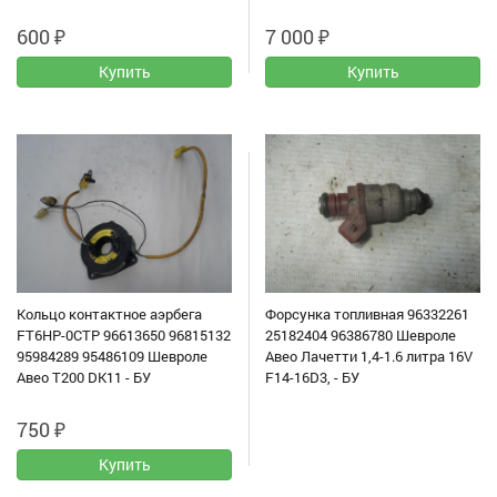
600
₽
7 000
₽
Кольцо контактное аэрбега
Форсунка топливная 96332261
FT6HP-0CTP 96613650 96815132
25182404 96386780 Шевроле
95984289 95486109 Шевроле
Авео Лачетти 1,4-1.6 литра 16V
Авео Т200 DK11 - БУ
F14-16D3, - БУ
750
₽