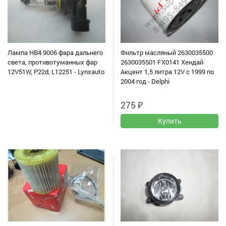
Лампа HB4 9006 фара дальнего
Фильтр масляный 2630035500
света, противотуманных фар
2630035501 FX0141 Хендай
12V51W, P22d, L12251 - Lynxauto
Акцент 1,5 литра 12V с 1999 по
2004 год - Delphi
275
₽