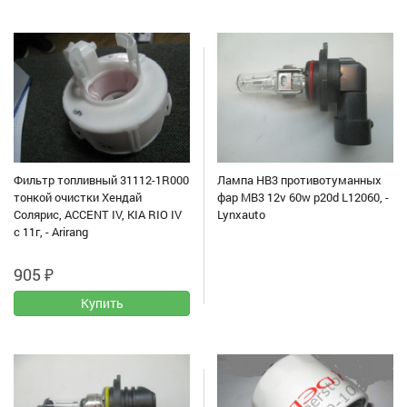
Фильтр топливный 31112-1R000
Лампа HB3 противотуманных
тонкой очистки Хендай
фар MB3 12v 60w p20d L12060, -
Солярис, ACCENT IV, KIA RIO IV
Lynxauto
с 11г, - Arirang
905
₽