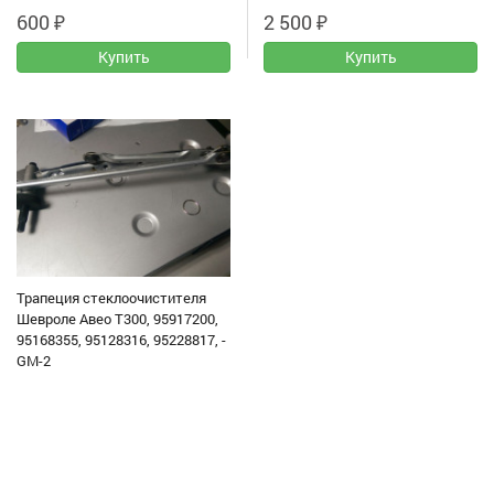
600
₽
2 500
₽
Трапеция стеклоочистителя
Шевроле Авео Т300, 95917200,
95168355, 95128316, 95228817, -
GM-2