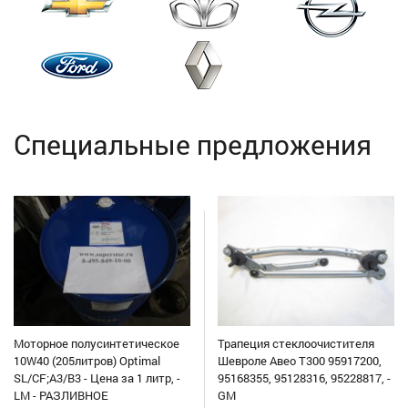
Специальные предложения
Моторное полусинтетическое
Трапеция стеклоочистителя
10W40 (205литров) Optimal
Шевроле Авео Т300 95917200,
SL/CF;A3/B3 - Цена за 1 литр, -
95168355, 95128316, 95228817, -
LM - РАЗЛИВНОЕ
GM