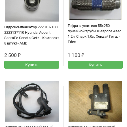
Гофра глушителя 55x250
Гидрокомпенсатор 2223137100
приемной трубы Шевроле Авео
2223137110 Hyundai Accent
1,2л, Спарк 1,0л, Хендай Гетц, -
SantaFe Sonata Getz - Комплект
Edex
8 штук! - AMD
2 500
₽
1 100
₽