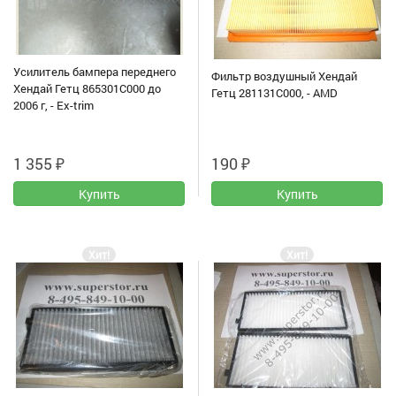
Усилитель бампера переднего
Фильтр воздушный Хендай
Хендай Гетц 865301C000 до
Гетц 281131C000, - AMD
2006 г, - Ex-trim
1 355
₽
190
₽
Хит!
Хит!