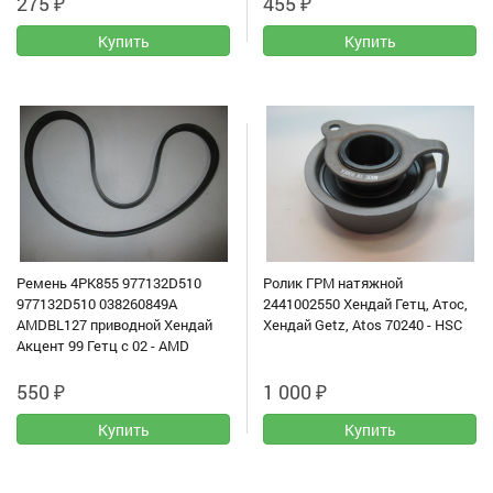
275
₽
455
₽
Ремень 4PK855 977132D510
Ролик ГРМ натяжной
977132D510 038260849A
2441002550 Хендай Гетц, Атос,
AMDBL127 приводной Хендай
Хендай Getz, Atos 70240 - HSC
Акцент 99 Гетц с 02 - AMD
550
₽
1 000
₽