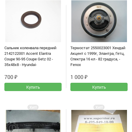
Сальник коленвала передний
Термостат 2550023001 Хендай
2142122001 Accent Elantra
Акцент с 1999г, Элантра, Гетц,
Coupe 90-95 Coupe Getz 02 -
Спектра 16 кл - 82 градуса, -
35x48x8 - Hyundai-
Fenox
700
₽
1 000
₽
Хит!
Хит!