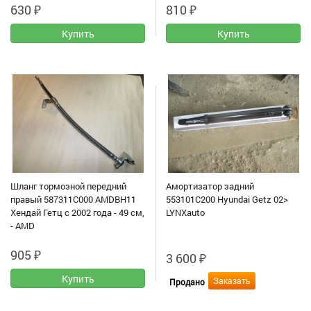
630
₽
810
₽
Шланг тормозной передний
Амортизатор задний
правый 587311C000 AMDBH11
553101C200 Hyundai Getz 02>
Хендай Гетц с 2002 года - 49 см,
LYNXauto
- AMD
905
₽
3 600
₽
Заказать
Продано