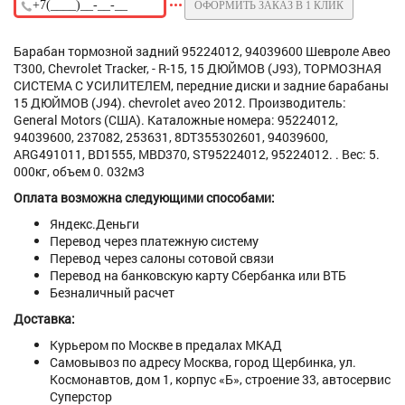
ОФОРМИТЬ ЗАКАЗ В 1 КЛИК
Барабан тормозной задний 95224012, 94039600 Шевроле Авео
Т300, Chevrolet Tracker, - R-15, 15 ДЮЙМОВ (J93), ТОРМОЗНАЯ
СИСТЕМА С УСИЛИТЕЛЕМ, передние диски и задние барабаны
15 ДЮЙМОВ (J94). chevrolet aveo 2012. Производитель:
General Motors (США). Каталожные номера: 95224012,
94039600, 237082, 253631, 8DT355302601, 94039600,
ARG491011, BD1555, MBD370, ST95224012, 95224012. . Вес: 5.
000кг, объем 0. 032м3
Оплата возможна следующими способами:
Яндекс.Деньги
Перевод через платежную систему
Перевод через салоны сотовой связи
Перевод на банковскую карту Сбербанка или ВТБ
Безналичный расчет
Доставка:
Курьером по Москве в предалах МКАД
Самовывоз по адресу Москва, город Щербинка, ул.
Космонавтов, дом 1, корпус «Б», строение 33, автосервис
Суперстор