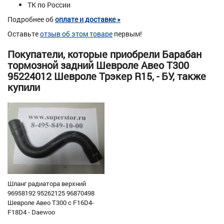
ТК по России
Подробнее об
оплате и доставке »
Оставьте
отзыв об этом товаре
первым!
Покупатели, которые приобрели Барабан
тормозной задний Шевроле Авео Т300
95224012 Шевроле Трэкер R15, - БУ, также
купили
Шланг радиатора верхний
96958192 95262125 96870498
Шевроле Авео Т300 с F16D4-
F18D4 - Daewoo