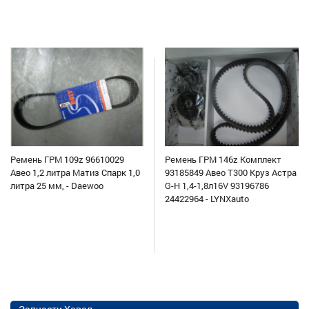
Ремень ГРМ 109z 96610029
Ремень ГРМ 146z Комплект
Авео 1,2 литра Матиз Спарк 1,0
93185849 Авео Т300 Круз Астра
литра 25 мм, - Daewoo
G-H 1,4-1,8л16V 93196786
24422964 - LYNXauto