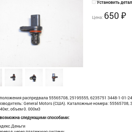
Установить деталь
650
₽
Цена:
положения распредвала 55565708, 25195555, 6235751 3448-1-01-2462
изводитель: General Motors (США). Каталожные номера: 55565708, 34
040кг, объем 0. 000м3
 возможна следующими способами:
ндекс.Деньги
еревод через платежную систему