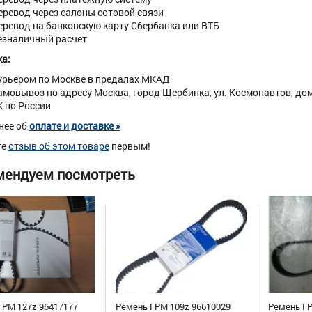
еревод через салоны сотовой связи
еревод на банковскую карту Сбербанка или ВТБ
езналичный расчет
а:
урьером по Москве в предалах МКАД
амовывоз по адресу Москва, город Щербинка, ул. Космонавтов, дом 
К по России
нее об
оплате и доставке »
те
отзыв об этом товаре
первым!
мендуем посмотреть
ГРМ 127z 96417177
Ремень ГРМ 109z 96610029
Ремень ГР