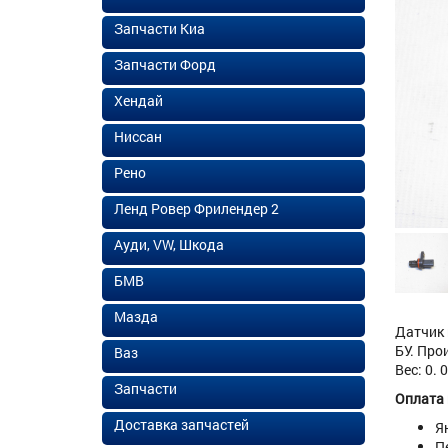
Запчасти Киа
Запчасти Форд
Хендай
Ниссан
Рено
Ленд Ровер Фрилендер 2
Ауди, VW, Шкода
БМВ
Мазда
Датчик 
БУ. Про
Ваз
Вес: 0. 
Запчасти
Оплата
Доставка запчастей
Я
П