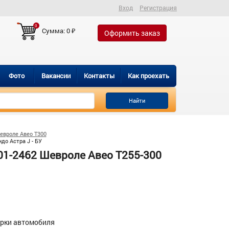
Вход
Регистрация
0
Сумма:
0
₽
Оформить заказ
Фото
Вакансии
Контакты
Как проехать
Найти
евроле Авео Т300
до Астра J - БУ
01-2462 Шевроле Авео Т255-300
орки автомобиля