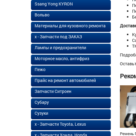
Ssang Yong KYRON
П
П
Вольво
Б
Материалы для кузовного ремонта
Доставк
К
х - Запчасти под ЗАКАЗ
С
Т
Лампы и предохранители
Подроб
Моторное масло, антифриз
Оставь
Пежо
Реко
Прайс на ремонт автомобилей
Запчасти Ситроен
Субару
Сузуки
х - Запчасти Toyota, Lexus
Ремень 
х - Запчасти Хонда, Honda