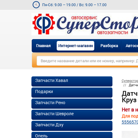
Пн-Сб: 9.00 – 19.00
/
Вс: 9.00 – 17.00
Главная
Интернет-магазин
Разборка
Автос
Запчасти Хавал
Суперсто
Датчи
Подарки
Датч
Круз 
Запчасти Рено
Нет в 
Запчасти Шевроле
Для под
555657
Запчасти Дэу
Опель