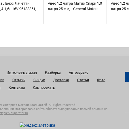
уз Ланос Лачетти
Авео 1,2 литра Матиз Спарк 1,0
Авео 1,2 л
,4-1,6л 16V 96183351, -
литра 25 мм, - General Motors
литра 25 
Интернет-магазин
Разборка
Автосервис
нии
Отзывы
Скидки
Доставка
Статьи
Фото
и
Контакты
Как проехать
© Интернет-магазин запчастей. All rights reserved
ьзовании материалов с сайта обязательно указание прямой ссылки на
https://superstor.ru
.