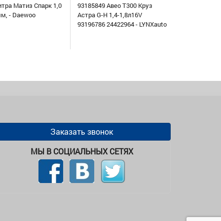
итра Матиз Спарк 1,0
93185849 Авео Т300 Круз
мм, - Daewoo
Астра G-H 1,4-1,8л16V
93196786 24422964 - LYNXauto
Заказать звонок
МЫ В СОЦИАЛЬНЫХ СЕТЯХ