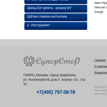
Авео Кр
Нексия 1
Шины БУ купить - резину БУ
Dongil
Щётки стеклоочистителя
х - Инструмент
Главная
О компа
Ваканси
108852, Москва, город Щербинка,
ул. Космонавтов, дом 1, корпус «Б», стр.
33
Copyright 
При испол
+7(495) 797-38-78
источник