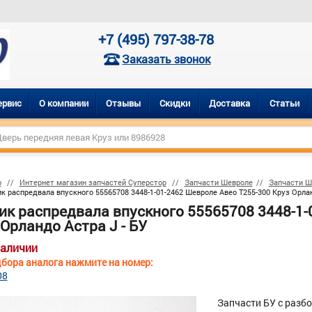
+7 (495) 797-38-78
Заказать звонок
ервис
О компании
Отзывы
Скидки
Доставка
Статьи
р
Интернет магазин запчастей Суперстор
Запчасти Шевроле
Запчасти Ш
к распредвала впускного 55565708 3448-1-01-2462 Шевроле Авео Т255-300 Круз Орлан
ик распредвала впускного 55565708 3448-1-
Орландо Астра J - БУ
наличии
бора аналога нажмите на номер:
08
Запчасти БУ с разб