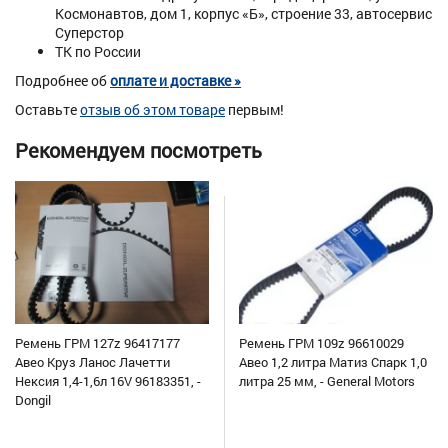
Космонавтов, дом 1, корпус «Б», строение 33, автосервис
Суперстор
ТК по России
Подробнее об
оплате и доставке »
Оставьте
отзыв об этом товаре
первым!
Рекомендуем посмотреть
Ремень ГРМ 127z 96417177
Ремень ГРМ 109z 96610029
Авео Круз Ланос Лачетти
Авео 1,2 литра Матиз Спарк 1,0
Нексия 1,4-1,6л 16V 96183351, -
литра 25 мм, - General Motors
Dongil