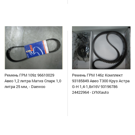
Ремень ГРМ 109z 96610029
Ремень ГРМ 146z Комплект
Авео 1,2 литра Матиз Спарк 1,0
93185849 Авео Т300 Круз Астра
литра 25 мм, - Daewoo
G-H 1,4-1,8л16V 93196786
24422964 - LYNXauto