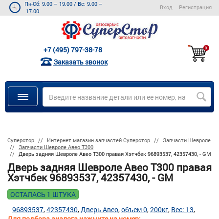
Пн-Сб: 9.00 – 19.00
/
Вс: 9.00 –
Вход
Регистрация
17.00
+7 (495) 797-38-78
0
Заказать звонок
Суперстор
Интернет магазин запчастей Суперстор
Запчасти Шевроле
Запчасти Шевроле Авео Т300
Дверь задняя Шевроле Авео Т300 правая Хэтчбек 96893537, 42357430, - GM
Дверь задняя Шевроле Авео Т300 правая
Хэтчбек 96893537, 42357430, - GM
ОСТАЛАСЬ 1 ШТУКА
96893537
42357430
Дверь Авео
объем 0
200кг
Вес: 13
Для подбора аналога нажмите на номер: