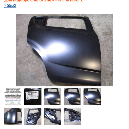
265м3