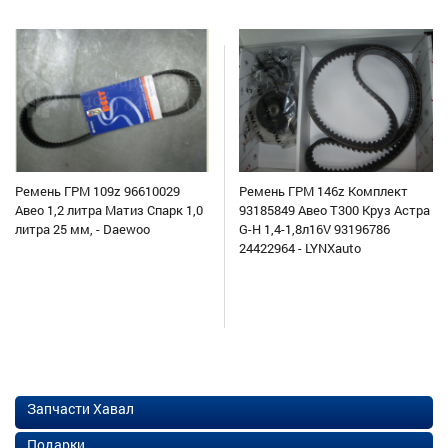
Ремень ГРМ 109z 96610029
Ремень ГРМ 146z Комплект
Авео 1,2 литра Матиз Спарк 1,0
93185849 Авео Т300 Круз Астра
литра 25 мм, - Daewoo
G-H 1,4-1,8л16V 93196786
24422964 - LYNXauto
Запчасти Хавал
Подарки