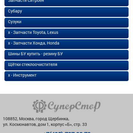
Запчасти Ситроен
Субару
Сузуки
х - Запчасти Toyota, Lexus
х - Запчасти Хонда, Honda
Шины БУ купить - резину БУ
Щётки стеклоочистителя
х - Инструмент
108852, Москва, город Щербинка,
ул. Космонавтов, дом 1, корпус «Б», стр. 33