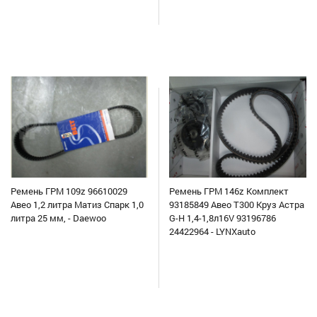
Ремень ГРМ 109z 96610029
Ремень ГРМ 146z Комплект
Авео 1,2 литра Матиз Спарк 1,0
93185849 Авео Т300 Круз Астра
литра 25 мм, - Daewoo
G-H 1,4-1,8л16V 93196786
24422964 - LYNXauto