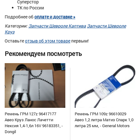
Суперстор
ТК по России
Подробнее об
оплате и доставке »
Категории:
Запчасти Шевроле Каптива
Запчасти Шевроле
Круз
Оставьте
отзыв об этом товаре
первым!
Рекомендуем посмотреть
Ремень ГРМ 127z 96417177
Ремень ГРМ 109z 96610029
Авео Круз Ланос Лачетти
Авео 1,2 литра Матиз Спарк 1,0
Нексия 1,4-1,6л 16V 96183351, -
литра 25 мм, - General Motors
Dongil