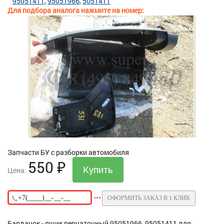
95051411
95051966
5051411
Для подбора аналога нажмите на номер:
Запчасти БУ с разборки автомобиля
550
₽
Цена:
ОФОРМИТЬ ЗАКАЗ В 1 КЛИК
Бардачок - ящик перчаточный 95051966, 95051411 для