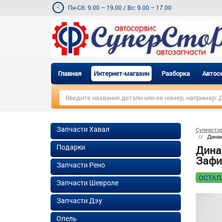
Пн-Сб: 9.00 – 19.00
/
Вс: 9.00 – 17.00
Главная
Интернет-магазин
Разборка
Автос
Запчасти Хавал
Суперсто
Динам
Подарки
Дина
Зафир
Запчасти Рено
ОСТАЛ
Запчасти Шевроле
Запчасти Дэу
Опель