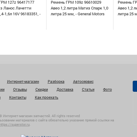
ГРМ 127z 96417177
Ремень ГРМ 109z 96610029
Ремень ГР
уз Ланос Лачетти
Авео 1,2 литра Матиз Спарк 1,0
Авео 1,2 л
,4-1,6л 16V 96183351, -
литра 25 мм, - General Motors
литра 25 
Интернет-магазин
Разборка
Автосервис
нии
Отзывы
Скидки
Доставка
Статьи
Фото
и
Контакты
Как проехать
© Интернет-магазин запчастей. All rights reserved
ьзовании материалов с сайта обязательно указание прямой ссылки на
https://superstor.ru
.