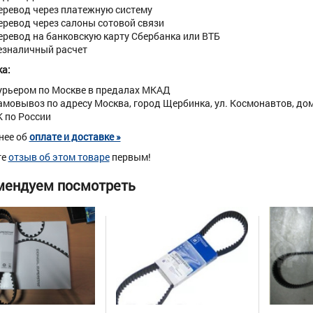
еревод через платежную систему
еревод через салоны сотовой связи
еревод на банковскую карту Сбербанка или ВТБ
езналичный расчет
а:
урьером по Москве в предалах МКАД
амовывоз по адресу Москва, город Щербинка, ул. Космонавтов, дом 
К по России
нее об
оплате и доставке »
те
отзыв об этом товаре
первым!
мендуем посмотреть