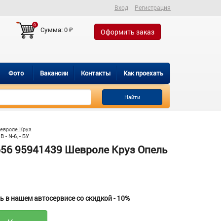
Вход
Регистрация
0
Сумма:
0
₽
Оформить заказ
Фото
Вакансии
Контакты
Как проехать
Найти
евроле Круз
- N-6, - БУ
656 95941439 Шевроле Круз Опель
 в нашем автосервисе со скидкой - 10%