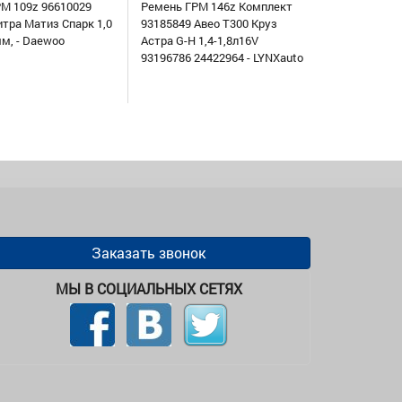
М 109z 96610029
Ремень ГРМ 146z Комплект
итра Матиз Спарк 1,0
93185849 Авео Т300 Круз
мм, - Daewoo
Астра G-H 1,4-1,8л16V
93196786 24422964 - LYNXauto
Заказать звонок
МЫ В СОЦИАЛЬНЫХ СЕТЯХ