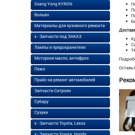
Ssang Yong KYRON
П
П
Вольво
П
Б
Материалы для кузовного ремонта
Доставк
х - Запчасти под ЗАКАЗ
К
С
Лампы и предохранители
Т
Моторное масло, антифриз
Подроб
Оставь
Пежо
Реко
Прайс на ремонт автомобилей
Запчасти Ситроен
Субару
Сузуки
х - Запчасти Toyota, Lexus
х - Запчасти Хонда, Honda