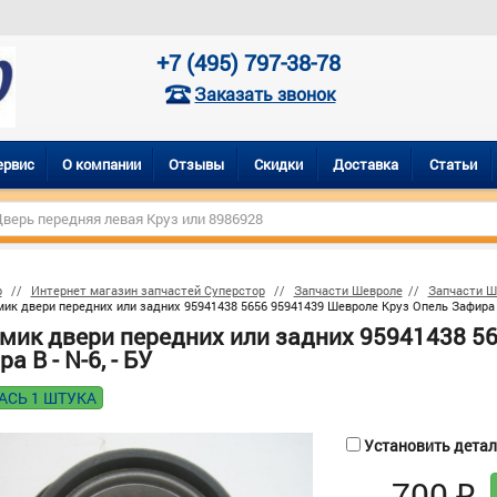
+7 (495) 797-38-78
Заказать звонок
ервис
О компании
Отзывы
Скидки
Доставка
Статьи
р
Интернет магазин запчастей Суперстор
Запчасти Шевроле
Запчасти Ш
ик двери передних или задних 95941438 5656 95941439 Шевроле Круз Опель Зафира B 
мик двери передних или задних 95941438 5
а B - N-6, - БУ
АСЬ 1 ШТУКА
Установить деталь
700
₽