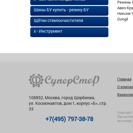
Ремень 
Авео Кр
Шины БУ купить - резину БУ
Нексия 1
Dongil
Щётки стеклоочистителя
х - Инструмент
Главная
О компа
Ваканси
108852, Москва, город Щербинка,
ул. Космонавтов, дом 1, корпус «Б», стр.
33
Copyright 
При испол
+7(495) 797-38-78
источник