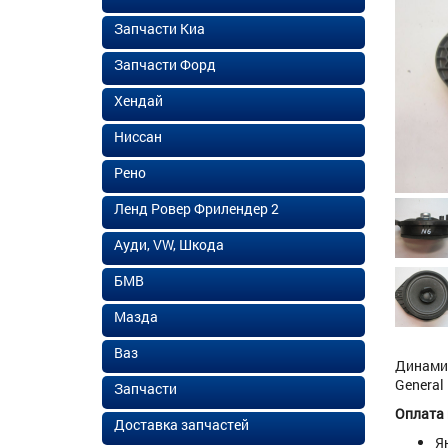
Запчасти Киа
Запчасти Форд
Хендай
Ниссан
Рено
Ленд Ровер Фрилендер 2
Ауди, VW, Шкода
БМВ
Мазда
Ваз
Динамик
General
Запчасти
Оплата
Доставка запчастей
Я