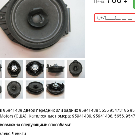
Цена:
 95941439 двери передних или задних 95941438 5656 95473196 9522
 Motors (США). Каталожные номера: 95941439, 95941438, 5656, 954731
 возможна следующими способами:
ндекс.Деньги