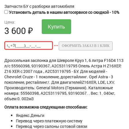
Запчасти БУ с разборки автомобиля
Установить деталь в нашем автосервисе со скидкой - 10%
Цена:
3 600
₽
ОФОРМИТЬ ЗАКАЗ В 1 КЛИК
Дроссельная заслонка для Шевроле Круз 1, 6 литра F16D4 113
л/с 55560398, 93190367, A2C53119795 Опель Астра H Z16XEP,
Z16 XER с 2007 года , A2C53119795 - БУ. Для моделей -
Chevrolet Cruze - 1 поколение, дорестайлинг. Opel Astra - 3
поколение, рестайлинг/. Для двигателейZ16XER, LDE, LXV.
Производитель: General Motors (Германия). Каталожные
номера: 55560398, A2C53119795, 93190367. . Вес: 1. 040кг,
объем 0. 002м3
Оплата возможна следующими способами:
Яндекс.Деньги
Перевод через платежную систему
Перевод через салоны сотовой связи