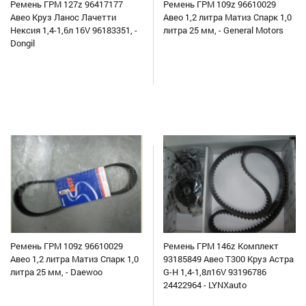
Ремень ГРМ 127z 96417177
Ремень ГРМ 109z 96610029
Авео Круз Ланос Лачетти
Авео 1,2 литра Матиз Спарк 1,0
Нексия 1,4-1,6л 16V 96183351, -
литра 25 мм, - General Motors
Dongil
Ремень ГРМ 109z 96610029
Ремень ГРМ 146z Комплект
Авео 1,2 литра Матиз Спарк 1,0
93185849 Авео Т300 Круз Астра
литра 25 мм, - Daewoo
G-H 1,4-1,8л16V 93196786
24422964 - LYNXauto