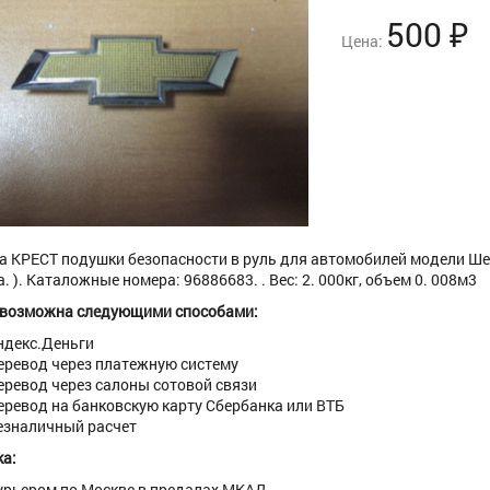
500
₽
Цена:
 КРЕСТ подушки безопасности в руль для автомобилей модели Шевр
. ). Каталожные номера: 96886683. . Вес: 2. 000кг, объем 0. 008м3
 возможна следующими способами:
ндекс.Деньги
еревод через платежную систему
еревод через салоны сотовой связи
еревод на банковскую карту Сбербанка или ВТБ
езналичный расчет
а:
урьером по Москве в предалах МКАД