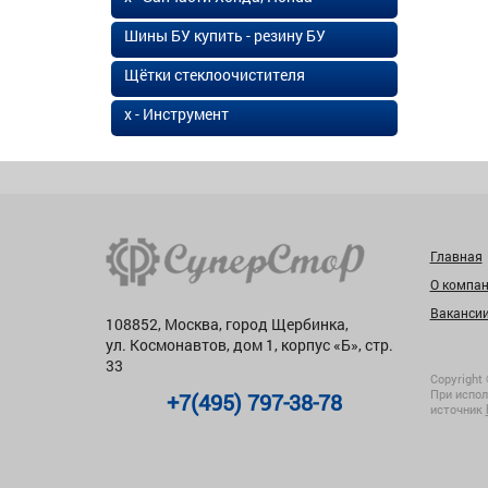
Шины БУ купить - резину БУ
Щётки стеклоочистителя
х - Инструмент
Главная
О компа
Ваканси
108852, Москва, город Щербинка,
ул. Космонавтов, дом 1, корпус «Б», стр.
33
Copyright 
При испол
+7(495) 797-38-78
источник