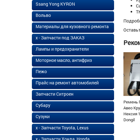
Ssang Yong KYRON
С
Т
Вольво
Подроб
Материалы для кузовного ремонта
Оставь
х - Запчасти под ЗАКАЗ
Реко
Лампы и предохранители
Моторное масло, антифриз
Пежо
Прайс на ремонт автомобилей
Запчасти Ситроен
Ремень 
Субару
Авео Кр
Нексия 1
Сузуки
Dongil
х - Запчасти Toyota, Lexus
х - Запчасти Хонда, Honda