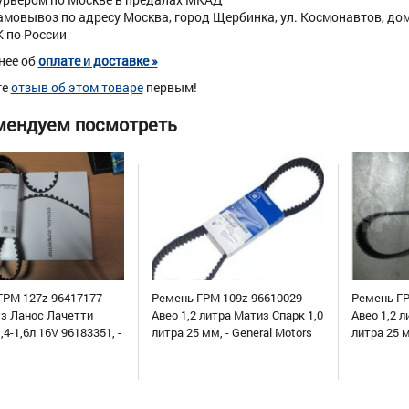
амовывоз по адресу Москва, город Щербинка, ул. Космонавтов, дом 
К по России
нее об
оплате и доставке »
те
отзыв об этом товаре
первым!
мендуем посмотреть
ГРМ 127z 96417177
Ремень ГРМ 109z 96610029
Ремень ГР
уз Ланос Лачетти
Авео 1,2 литра Матиз Спарк 1,0
Авео 1,2 л
,4-1,6л 16V 96183351, -
литра 25 мм, - General Motors
литра 25 