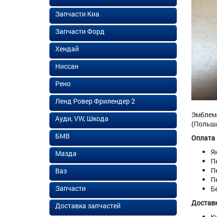
Запчасти Киа
Запчасти Форд
Хендай
Ниссан
Рено
Ленд Ровер Фрилендер 2
Эмблема
Ауди, VW, Шкода
(Польша
БМВ
Оплата
Я
Мазда
П
П
Ваз
П
Запчасти
Б
Доставк
Доставка запчастей
К