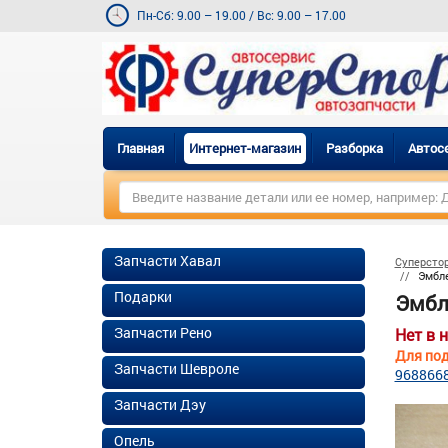
Пн-Сб: 9.00 – 19.00
/
Вс: 9.00 – 17.00
Главная
Интернет-магазин
Разборка
Автос
Запчасти Хавал
Суперсто
Эмбле
Подарки
Эмбл
Запчасти Рено
Нет в 
Для под
Запчасти Шевроле
968866
Запчасти Дэу
Опель