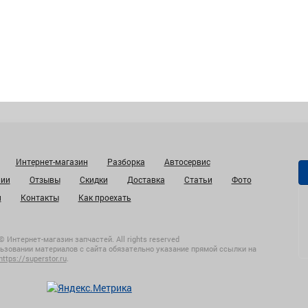
Интернет-магазин
Разборка
Автосервис
нии
Отзывы
Скидки
Доставка
Статьи
Фото
и
Контакты
Как проехать
© Интернет-магазин запчастей. All rights reserved
ьзовании материалов с сайта обязательно указание прямой ссылки на
https://superstor.ru
.