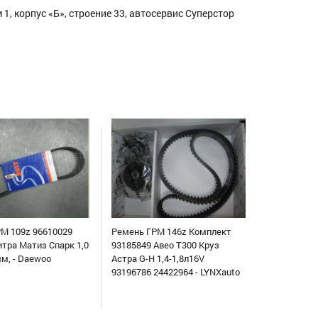
1, корпус «Б», строение 33, автосервис Суперстор
М 109z 96610029
Ремень ГРМ 146z Комплект
итра Матиз Спарк 1,0
93185849 Авео Т300 Круз
мм, - Daewoo
Астра G-H 1,4-1,8л16V
93196786 24422964 - LYNXauto