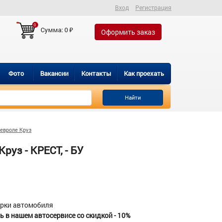
Вход
Регистрация
0
Сумма:
0
₽
Оформить заказ
Фото
Вакансии
Контакты
Как проехать
Найти
евроле Круз
уз - КРЕСТ, - БУ
орки автомобиля
 в нашем автосервисе со скидкой - 10%