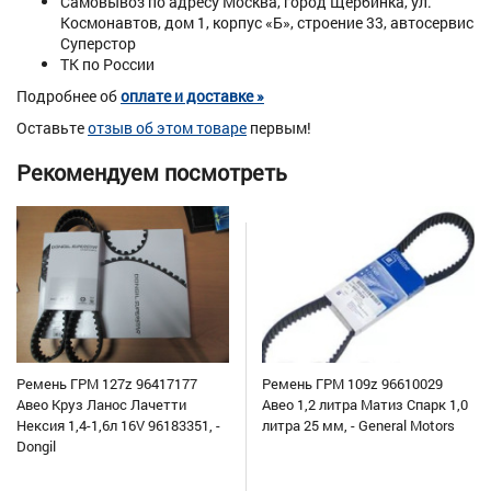
Самовывоз по адресу Москва, город Щербинка, ул.
Космонавтов, дом 1, корпус «Б», строение 33, автосервис
Суперстор
ТК по России
Подробнее об
оплате и доставке »
Оставьте
отзыв об этом товаре
первым!
Рекомендуем посмотреть
Ремень ГРМ 127z 96417177
Ремень ГРМ 109z 96610029
Авео Круз Ланос Лачетти
Авео 1,2 литра Матиз Спарк 1,0
Нексия 1,4-1,6л 16V 96183351, -
литра 25 мм, - General Motors
Dongil