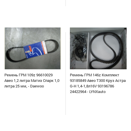
Ремень ГРМ 109z 96610029
Ремень ГРМ 146z Комплект
Авео 1,2 литра Матиз Спарк 1,0
93185849 Авео Т300 Круз Астра
литра 25 мм, - Daewoo
G-H 1,4-1,8л16V 93196786
24422964 - LYNXauto