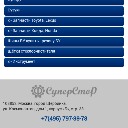
Сузуки
х - Запчасти Toyota, Lexus
х - Запчасти Хонда, Honda
Шины БУ купить - резину БУ
Щётки стеклоочистителя
х - Инструмент
108852, Москва, город Щербинка,
ул. Космонавтов, дом 1, корпус «Б», стр. 33
+7(495) 797-38-78