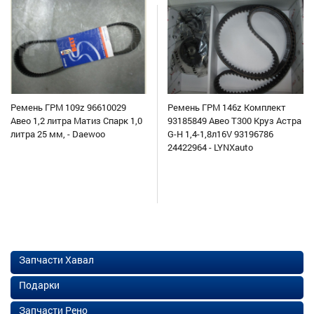
Ремень ГРМ 109z 96610029
Ремень ГРМ 146z Комплект
Авео 1,2 литра Матиз Спарк 1,0
93185849 Авео Т300 Круз Астра
литра 25 мм, - Daewoo
G-H 1,4-1,8л16V 93196786
24422964 - LYNXauto
Запчасти Хавал
Подарки
Запчасти Рено