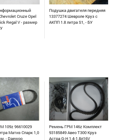
информационный
Подушка двигателя передняя
hevrolet Cruze Opel
13377274 Шевроле Круз с
uick Regal V - размер
АКПП 1.8 литра S1, - БУ
БУ
М 109z 96610029
Ремень ГРМ 146z Комплект
итра Матиз Спарк 1,0
93185849 Авео Т300 Круз
мм, - Daewoo
Астра G-H 1,4-1,8л16V