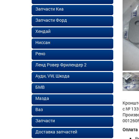
Запчасти Киа
Запчасти Форд
Хендай
Ниссан
Рено
Ленд Ровер Фрилендер 2
Ауди, VW, Шкода
БМВ
Мазда
Кронште
с № 133
Ваз
Произво
Запчасти
001260FJ
Оплата
Доставка запчастей
Я