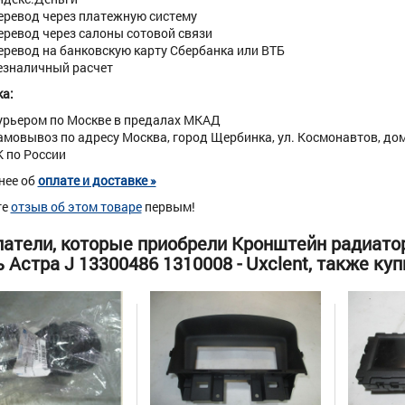
еревод через платежную систему
еревод через салоны сотовой связи
еревод на банковскую карту Сбербанка или ВТБ
езналичный расчет
а:
урьером по Москве в предалах МКАД
амовывоз по адресу Москва, город Щербинка, ул. Космонавтов, дом 
К по России
нее об
оплате и доставке »
те
отзыв об этом товаре
первым!
атели, которые приобрели Кронштейн радиато
 Астра J 13300486 1310008 - Uxclent, также куп