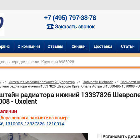
+7 (495) 797-38-78
Заказать звонок
ервис
О компании
Отзывы
Скидки
Доставка
Статьи
р
Интернет магазин запчастей Суперстор
Запчасти Шевроле
Запчасти Ш
тейн радиатора нижний 13337826 Шевроле Круз, Опель Астра J 13300486 1310008 - U
штейн радиатора нижний 13337826 Шевроле 
08 - Uxclent
наличии
бора аналога нажмите на номер:
86
1310008
13337826
1310014
Установить деталь