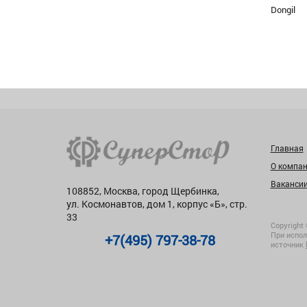
Dongil
Главная
О компа
Ваканси
108852, Москва, город Щербинка,
ул. Космонавтов, дом 1, корпус «Б», стр.
33
Copyright 
При испол
+7(495) 797-38-78
источник