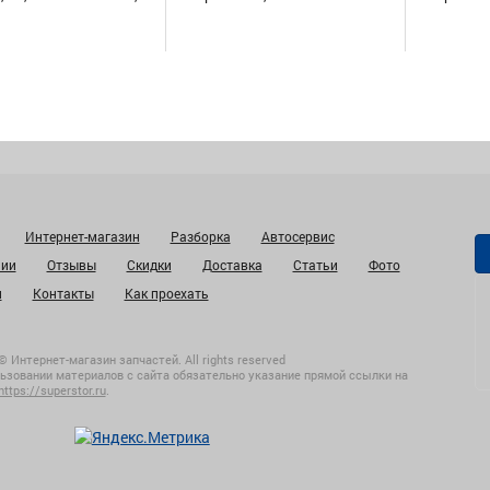
Интернет-магазин
Разборка
Автосервис
нии
Отзывы
Скидки
Доставка
Статьи
Фото
и
Контакты
Как проехать
© Интернет-магазин запчастей. All rights reserved
ьзовании материалов с сайта обязательно указание прямой ссылки на
https://superstor.ru
.