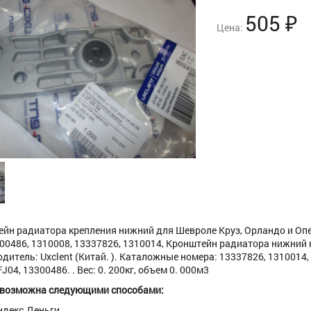
505
₽
Цена:
йн радиатора крепления нижний для Шевроле Круз, Орландо и Опел
00486, 1310008, 13337826, 1310014, Кронштейн радиатора нижний на O
дитель: Uxclent (Китай. ). Каталожные номера: 13337826, 1310014,
04, 13300486. . Вес: 0. 200кг, объем 0. 000м3
 возможна следующими способами:
ндекс.Деньги