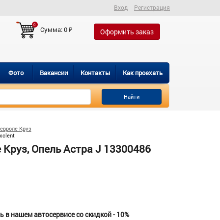
Вход
Регистрация
0
Сумма:
0
₽
Оформить заказ
Фото
Вакансии
Контакты
Как проехать
Найти
евроле Круз
xclent
Круз, Опель Астра J 13300486
 в нашем автосервисе со скидкой - 10%