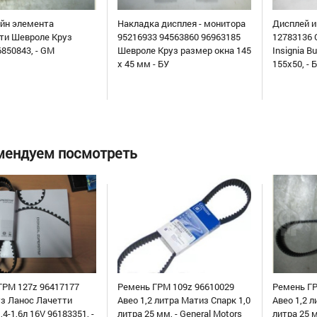
йн элемента
Накладка дисплея - монитора
Дисплей 
ти Шевроле Круз
95216933 94563860 96963185
12783136 C
850843, - GM
Шевроле Круз размер окна 145
Insignia B
х 45 мм - БУ
155х50, - 
мендуем посмотреть
ГРМ 127z 96417177
Ремень ГРМ 109z 96610029
Ремень ГР
уз Ланос Лачетти
Авео 1,2 литра Матиз Спарк 1,0
Авео 1,2 л
,4-1,6л 16V 96183351, -
литра 25 мм, - General Motors
литра 25 