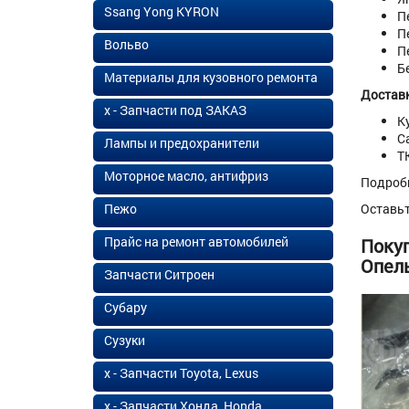
Ssang Yong KYRON
П
П
Вольво
П
Б
Материалы для кузовного ремонта
Доставк
х - Запчасти под ЗАКАЗ
К
С
Лампы и предохранители
Т
Моторное масло, антифриз
Подроб
Пежо
Оставь
Прайс на ремонт автомобилей
Покуп
Опель
Запчасти Ситроен
Субару
Сузуки
х - Запчасти Toyota, Lexus
х - Запчасти Хонда, Honda