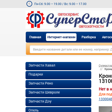
Пн-Сб: 9.00 – 19.00
/
Вс: 9.00 – 17.00
Главная
Интернет-магазин
Разборка
Автос
Запчасти Хавал
Суперсто
Кронш
Подарки
Крон
13100
Запчасти Рено
Нет в 
Запчасти Шевроле
Для под
133004
Запчасти Дэу
Опель