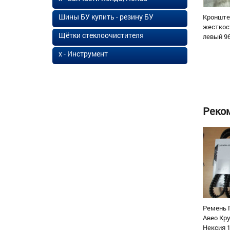
Шины БУ купить - резину БУ
Кронште
жесткос
Щётки стеклоочистителя
левый 96
х - Инструмент
Реко
Ремень 
Авео Кр
Нексия 1