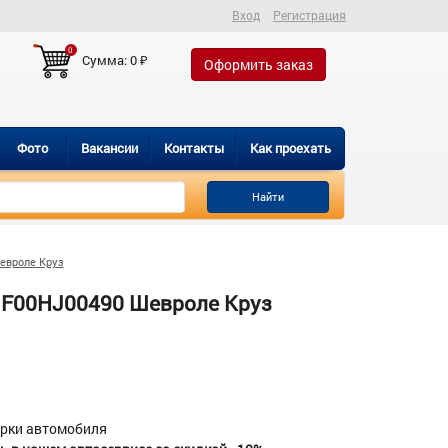
Вход
Регистрация
0
Сумма:
0
₽
Оформить заказ
Фото
Вакансии
Контакты
Как проехать
Найти
евроле Круз
 F00HJ00490 Шевроле Круз
орки автомобиля