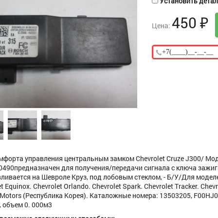
Установить деталь
450
₽
Цена:
мфорта управления центральным замком Chevrolet Cruze J300/ Мод
490предназначен для получения/передачи сигнала с ключа зажига
ливается на Шевроле Круз, под лобовым стеклом, - Б/У/Для моделей^
t Equinox. Chevrolet Orlando. Chevrolet Spark. Chevrolet Tracker. Chev
 Motors (Республика Корея). Каталожные номера: 13503205, F00HJ0
, объем 0. 000м3