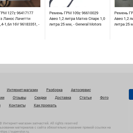
ГРМ 127z 96417177
Ремень ГРМ 109z 96610029
Ремень ГР
уз Ланос Лачетти
Авео 1,2 литра Матиз Спарк 1,0
Авео 1,2 л
,4-1,6л 16V 96183351, -
литра 25 мм, - General Motors
литра 25 
Интернет-магазин
Разборка
Автосервис
нии
Отзывы
Скидки
Доставка
Статьи
Фото
и
Контакты
Как проехать
© Интернет-магазин запчастей. All rights reserved
ьзовании материалов с сайта обязательно указание прямой ссылки на
https://superstor.ru
.