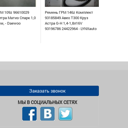
М 109z 96610029
Ремень ГРМ 146z Комплект
итра Матиз Спарк 1,0
93185849 Авео Т300 Круз
мм, - Daewoo
Астра G-H 1,4-1,8л16V
93196786 24422964 - LYNXauto
Заказать звонок
МЫ В СОЦИАЛЬНЫХ СЕТЯХ