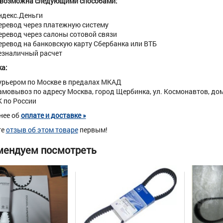
 возможна следующими способами:
ндекс.Деньги
еревод через платежную систему
еревод через салоны сотовой связи
еревод на банковскую карту Сбербанка или ВТБ
езналичный расчет
а:
урьером по Москве в предалах МКАД
амовывоз по адресу Москва, город Щербинка, ул. Космонавтов, дом 
К по России
нее об
оплате и доставке »
те
отзыв об этом товаре
первым!
мендуем посмотреть