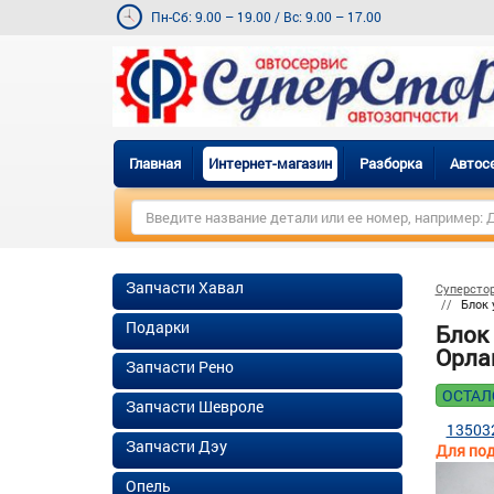
Пн-Сб: 9.00 – 19.00
/
Вс: 9.00 – 17.00
Главная
Интернет-магазин
Разборка
Автос
Запчасти Хавал
Суперсто
Блок 
Подарки
Блок
Орлан
Запчасти Рено
ОСТАЛ
Запчасти Шевроле
13503
Запчасти Дэу
Для под
Опель