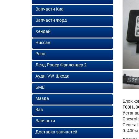
Запчасти Киа
Запчасти Форд
Хендай
Ниссан
Рено
Ленд Ровер Фрилендер 2
Ауди, VW, Шкода
БМВ
Мазда
Блок ко
F00HJ00
Ваз
Устанав
Chevrole
Запчасти
General
0. 400кг
Доставка запчастей