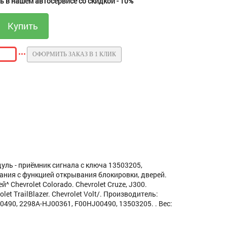
 в нашем автосервисе со скидкой - 10%
ОФОРМИТЬ ЗАКАЗ В 1 КЛИК
уль - приёмник сигнала с ключа 13503205,
ния с функцией открывания блокировки, дверей.
 Chevrolet Colorado. Chevrolet Cruze, J300.
rolet TrailBlazer. Chevrolet Volt/. Производитель:
0490, 2298A-HJ00361, F00HJ00490, 13503205. . Вес: