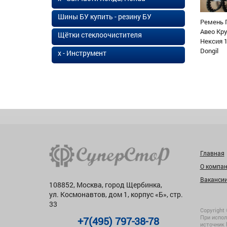
Шины БУ купить - резину БУ
Ремень 
Авео Кр
Щётки стеклоочистителя
Нексия 1
Dongil
х - Инструмент
Главная
О компа
Ваканси
108852, Москва, город Щербинка,
ул. Космонавтов, дом 1, корпус «Б», стр.
33
Copyright 
При испол
+7(495) 797-38-78
источник