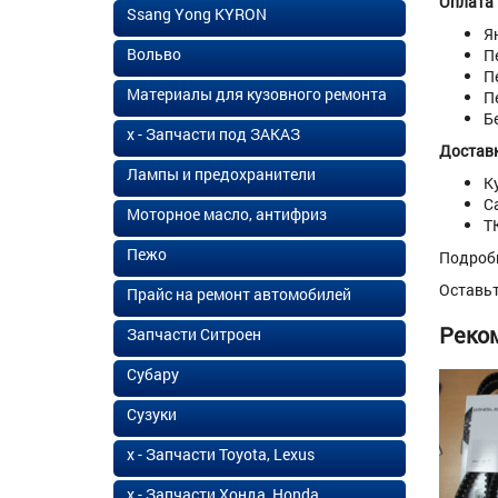
Оплата
Ssang Yong KYRON
Я
Вольво
П
П
Материалы для кузовного ремонта
П
Б
х - Запчасти под ЗАКАЗ
Доставк
Лампы и предохранители
К
С
Моторное масло, антифриз
Т
Пежо
Подроб
Оставь
Прайс на ремонт автомобилей
Реко
Запчасти Ситроен
Субару
Сузуки
х - Запчасти Toyota, Lexus
х - Запчасти Хонда, Honda