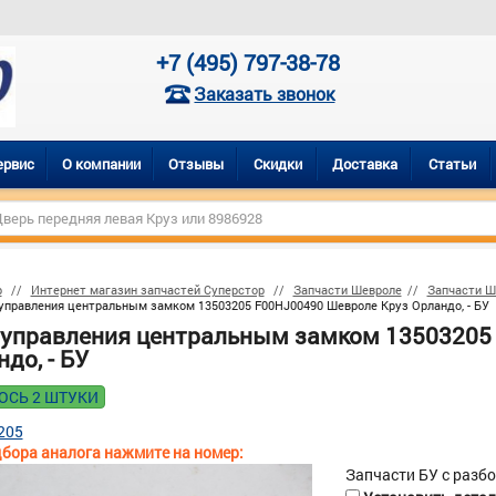
+7 (495) 797-38-78
Заказать звонок
ервис
О компании
Отзывы
Скидки
Доставка
Статьи
р
Интернет магазин запчастей Суперстор
Запчасти Шевроле
Запчасти Ш
управления центральным замком 13503205 F00HJ00490 Шевроле Круз Орландо, - БУ
 управления центральным замком 13503205
до, - БУ
ОСЬ 2 ШТУКИ
205
бора аналога нажмите на номер:
Запчасти БУ с разб