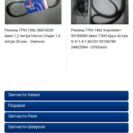
Ремень ГРМ 109z 96610029
Ремень ГРМ 146z Комплект
Авео 1,2 литра Матиз Спарк 1,0
93185849 Авео Т300 Круз Астра
литра 25 мм, - Daewoo
G-H 1,4-1,8л16V 93196786
24422964 - LYNXauto
Запчасти Хавал
Подарки
Запчасти Рено
Запчасти Шевроле