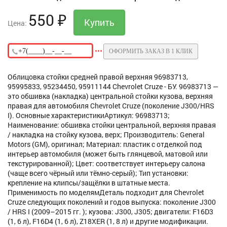
550
₽
Цена:
ОФОРМИТЬ ЗАКАЗ В 1 КЛИК
Облицовка стойки средней правой верхняя 96983713,
95995833, 95234450, 95911144 Chevrolet Cruze - БУ. 96983713 —
это обшивка (накладка) центральной стойки кузова, верхняя
правая для автомобиля Chevrolet Cruze (поколение J300/HRS
I). Основные характеристикиАртикул: 96983713;
Наименование: обшивка стойки центральной, верхняя правая
/ накладка на стойку кузова, верх; Производитель: General
Motors (GM), оригинал; Материал: пластик с отделкой под
интерьер автомобиля (может быть глянцевой, матовой или
текстурированной); Цвет: соответствует интерьеру салона
(чаще всего чёрный или тёмно-серый); Тип установки:
крепление на клипсы/защёлки в штатные места.
Применимость по моделямДеталь подходит для Chevrolet
Cruze следующих поколений и годов выпуска: поколение J300
/ HRS I (2009–2015 гг. ); кузова: J300, J305; двигатели: F16D3
(1, 6 л), F16D4 (1, 6 л), Z18XER (1, 8 л) и другие модификации.