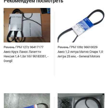
Рекомендуем посмотреть
Ремень ГРМ 127z 96417177
Ремень ГРМ 109z 96610029
Авео Круз Ланос Лачетти
Авео 1,2 литра Матиз Спарк 1,0
Нексия 1,4-1,6л 16V 96183351, -
литра 25 мм, - General Motors
Dongil