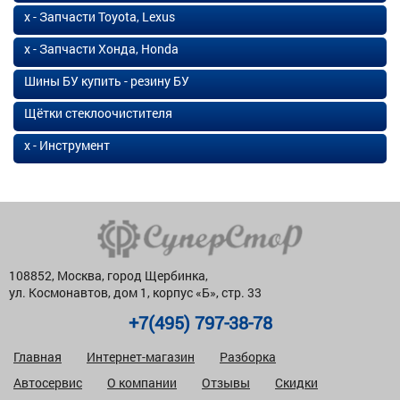
х - Запчасти Toyota, Lexus
х - Запчасти Хонда, Honda
Шины БУ купить - резину БУ
Щётки стеклоочистителя
х - Инструмент
108852, Москва, город Щербинка,
ул. Космонавтов, дом 1, корпус «Б», стр. 33
+7(495) 797-38-78
Главная
Интернет-магазин
Разборка
Автосервис
О компании
Отзывы
Скидки