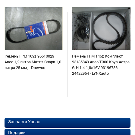
Ремень ГРМ 109z 96610029
Ремень ГРМ 146z Комплект
Авео 1,2 литра Матиз Спарк 1,0
93185849 Авео Т300 Круз Астра
литра 25 мм, - Daewoo
G-H 1,4-1,8л16V 93196786
24422964 - LYNXauto
Запчасти Хавал
Подарки