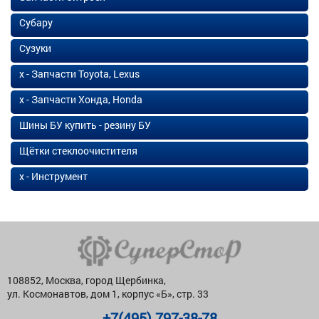
Субару
Сузуки
х - Запчасти Toyota, Lexus
х - Запчасти Хонда, Honda
Шины БУ купить - резину БУ
Щётки стеклоочистителя
х - Инструмент
108852, Москва, город Щербинка,
ул. Космонавтов, дом 1, корпус «Б», стр. 33
+7(495) 797-38-78