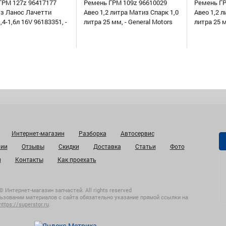
ГРМ 127z 96417177
Ремень ГРМ 109z 96610029
Ремень ГР
уз Ланос Лачетти
Авео 1,2 литра Матиз Спарк 1,0
Авео 1,2 л
,4-1,6л 16V 96183351, -
литра 25 мм, - General Motors
литра 25 
Интернет-магазин
Разборка
Автосервис
нии
Отзывы
Скидки
Доставка
Статьи
Фото
и
Контакты
Как проехать
© Интернет-магазин запчастей. All rights reserved
ьзовании материалов с сайта обязательно указание прямой ссылки на
https://superstor.ru
.