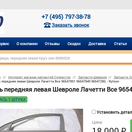
+7 (495) 797-38-78
Заказать звонок
ервис
О компании
Отзывы
Скидки
Доставка
Статьи
р
Интернет магазин запчастей Суперстор
Запчасти Шевроле
Запчасти Ла
 передняя левая Шевроле Лачетти Все 96547851 96547849 96547280, - Rytson
ь передняя левая Шевроле Лачетти Все 9654
АСЬ 1 ШТУКА
Установить деталь
Цена:
18 000
₽