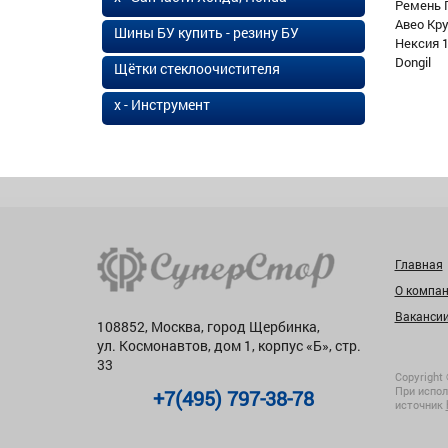
Ремень 
Авео Кр
Шины БУ купить - резину БУ
Нексия 1
Dongil
Щётки стеклоочистителя
х - Инструмент
Главная
О компа
Ваканси
108852, Москва, город Щербинка,
ул. Космонавтов, дом 1, корпус «Б», стр.
33
Copyright 
При испол
+7(495) 797-38-78
источник