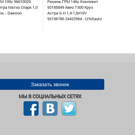
М 109z 96610029
Ремень ГРМ 146z Комплект
итра Матиз Спарк 1,0
93185849 Авео Т300 Круз
мм, - Daewoo
Астра G-H 1,4-1,8л16V
93196786 24422964 - LYNXauto
Заказать звонок
МЫ В СОЦИАЛЬНЫХ СЕТЯХ