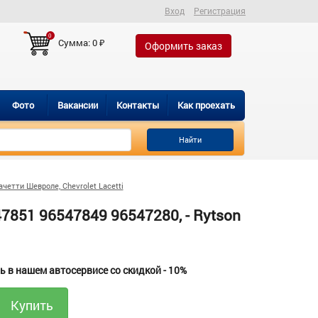
Вход
Регистрация
0
Сумма:
0
₽
Оформить заказ
Фото
Вакансии
Контакты
Как проехать
Найти
четти Шевроле, Chevrolet Lacetti
7851 96547849 96547280, - Rytson
 в нашем автосервисе со скидкой - 10%