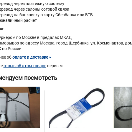
еревод через платежную систему
еревод через салоны сотовой связи
еревод на банковскую карту Сбербанка или ВТБ
езналичный расчет
а:
урьером по Москве в предалах МКАД
амовывоз по адресу Москва, город Щербинка, ул. Космонавтов, дом 
К по России
нее об
оплате и доставке »
те
отзыв об этом товаре
первым!
мендуем посмотреть