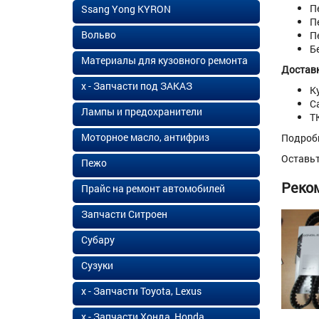
П
Ssang Yong KYRON
П
Вольво
П
Б
Материалы для кузовного ремонта
Доставк
х - Запчасти под ЗАКАЗ
К
С
Лампы и предохранители
Т
Моторное масло, антифриз
Подроб
Оставь
Пежо
Реко
Прайс на ремонт автомобилей
Запчасти Ситроен
Субару
Сузуки
х - Запчасти Toyota, Lexus
х - Запчасти Хонда, Honda