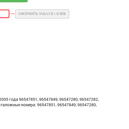
ОФОРМИТЬ ЗАКАЗ В 1 КЛИК
005 года 96547851, 96547849, 96547280, 96547282,
аталожные номера: 96547851, 96547849, 96547280,