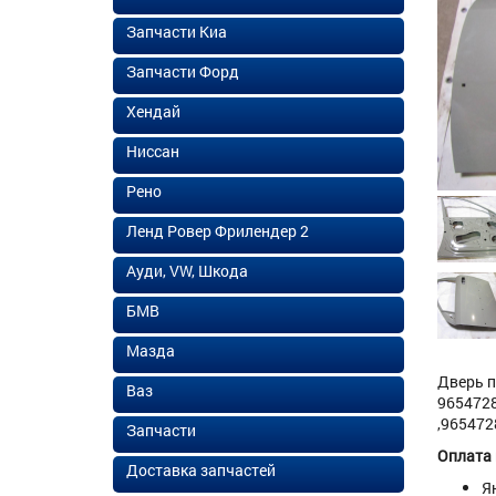
Запчасти Киа
Запчасти Форд
Хендай
Ниссан
Рено
Ленд Ровер Фрилендер 2
Ауди, VW, Шкода
БМВ
Мазда
Дверь п
Ваз
9654728
,9654728
Запчасти
Оплата
Доставка запчастей
Я