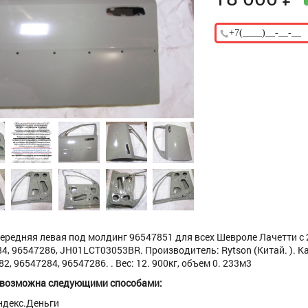
ередняя левая под молдинг 96547851 для всех Шевроле Лачетти с 2
4, 96547286, JH01LCT03053BR. Производитель: Rytson (Китай. ). К
2, 96547284, 96547286. . Вес: 12. 900кг, объем 0. 233м3
 возможна следующими способами:
ндекс.Деньги