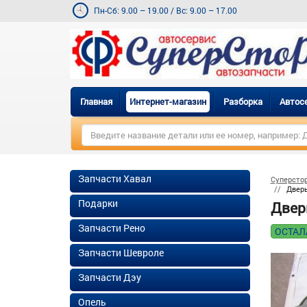
Пн-Сб: 9.00 – 19.00
/
Вс: 9.00 – 17.00
Главная
Интернет-магазин
Разборка
Автос
Запчасти Хавал
Суперсто
Дверь
Подарки
Двер
Запчасти Рено
ОСТАЛ
Запчасти Шевроле
Запчасти Дэу
Опель