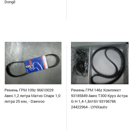
Dongil
Ремень ГРМ 109z 96610029
Ремень ГРМ 146z Комплект
Авео 1,2 литра Матиз Спарк 1,0
93185849 Авео Т300 Круз Астра
литра 25 мм, - Daewoo
G-H 1,4-1,8л16V 93196786
24422964 - LYNXauto