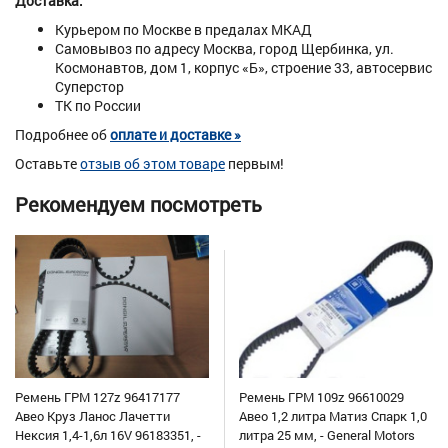
Доставка:
Курьером по Москве в предалах МКАД
Самовывоз по адресу Москва, город Щербинка, ул.
Космонавтов, дом 1, корпус «Б», строение 33, автосервис
Суперстор
ТК по России
Подробнее об
оплате и доставке »
Оставьте
отзыв об этом товаре
первым!
Рекомендуем посмотреть
Ремень ГРМ 127z 96417177
Ремень ГРМ 109z 96610029
Авео Круз Ланос Лачетти
Авео 1,2 литра Матиз Спарк 1,0
Нексия 1,4-1,6л 16V 96183351, -
литра 25 мм, - General Motors