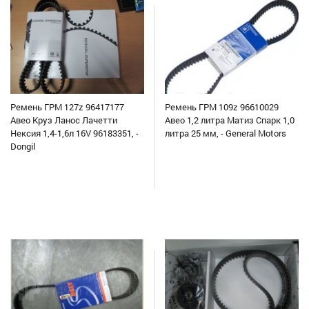
Ремень ГРМ 127z 96417177
Ремень ГРМ 109z 96610029
Авео Круз Ланос Лачетти
Авео 1,2 литра Матиз Спарк 1,0
Нексия 1,4-1,6л 16V 96183351, -
литра 25 мм, - General Motors
Dongil