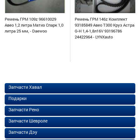
Ремень ГРМ 109z 96610029
Ремень ГРМ 146z Комплект
Авео 1,2 литра Матиз Спарк 1,0
93185849 Авео Т300 Круз Астра
литра 25 мм, - Daewoo
G-H 1,4-1,8л16V 93196786
24422964 - LYNXauto
Запчасти Хавал
Подарки
Запчасти Рено
Запчасти Шевроле
Запчасти Дэу