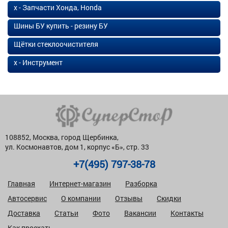
х - Запчасти Хонда, Honda
Шины БУ купить - резину БУ
Щётки стеклоочистителя
х - Инструмент
108852, Москва, город Щербинка,
ул. Космонавтов, дом 1, корпус «Б», стр. 33
+7(495) 797-38-78
Главная
Интернет-магазин
Разборка
Автосервис
О компании
Отзывы
Скидки
Доставка
Статьи
Фото
Вакансии
Контакты
Как проехать