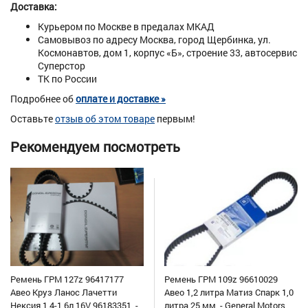
Доставка:
Курьером по Москве в предалах МКАД
Самовывоз по адресу Москва, город Щербинка, ул.
Космонавтов, дом 1, корпус «Б», строение 33, автосервис
Суперстор
ТК по России
Подробнее об
оплате и доставке »
Оставьте
отзыв об этом товаре
первым!
Рекомендуем посмотреть
Ремень ГРМ 127z 96417177
Ремень ГРМ 109z 96610029
Авео Круз Ланос Лачетти
Авео 1,2 литра Матиз Спарк 1,0
Нексия 1,4-1,6л 16V 96183351, -
литра 25 мм, - General Motors