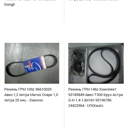
Dongil
Ремень ГРМ 109z 96610029
Ремень ГРМ 146z Комплект
Авео 1,2 литра Матиз Спарк 1,0
93185849 Авео Т300 Круз Астра
литра 25 мм, - Daewoo
G-H 1,4-1,8л16V 93196786
24422964 - LYNXauto