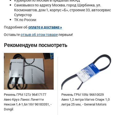
Курьером по Москве в предалах МКАД
Самовывоз по адресу Москва, город Щербинка, ул.
Космонавтов, дом 1, корпус «Б», строение 33, автосервис
Суперстор
ТК по России
Подробнее об
оплате и доставке »
Оставьте
отзыв об этом товаре
первым!
Рекомендуем посмотреть
Ремень ГРМ 127z 96417177
Ремень ГРМ 109z 96610029
Авео Круз Ланос Лачетти
Авео 1,2 литра Матиз Спарк 1,0
Нексия 1,4-1,6л 16V 96183351, -
литра 25 мм, - General Motors
Dongil