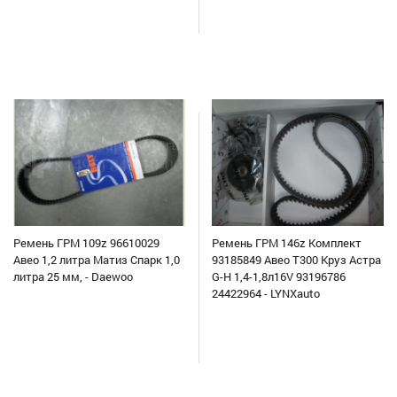
Ремень ГРМ 109z 96610029
Ремень ГРМ 146z Комплект
Авео 1,2 литра Матиз Спарк 1,0
93185849 Авео Т300 Круз Астра
литра 25 мм, - Daewoo
G-H 1,4-1,8л16V 93196786
24422964 - LYNXauto