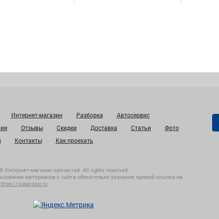
Интернет-магазин
Разборка
Автосервис
нии
Отзывы
Скидки
Доставка
Статьи
Фото
и
Контакты
Как проехать
© Интернет-магазин запчастей. All rights reserved
ьзовании материалов с сайта обязательно указание прямой ссылки на
https://superstor.ru
.