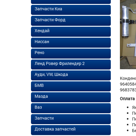
Запчасти Киа
Запчасти Форд
Хендай
Ниссан
Рено
Ленд Ровер Фрилендер 2
Ауди, VW, Шкода
Конденс
9640584
БМВ
9683783
Мазда
Оплата
Ваз
Я
П
Запчасти
П
П
Доставка запчастей
Б