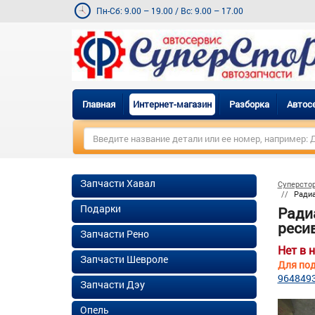
Пн-Сб: 9.00 – 19.00
/
Вс: 9.00 – 17.00
Главная
Интернет-магазин
Разборка
Автос
Запчасти Хавал
Суперсто
Радиа
Подарки
Ради
реси
Запчасти Рено
Нет в 
Запчасти Шевроле
Для под
964849
Запчасти Дэу
Опель