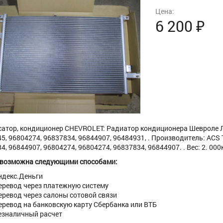
Цена:
6 200
₽
атор, кондиционер CHEVROLET: Радиатор кондиционера Шевроле Лаче
5, 96804274, 96837834, 96844907, 96484931, . Производитель: ACS 
4, 96844907, 96804274, 96804274, 96837834, 96844907. . Вес: 2. 000
 возможна следующими способами:
ндекс.Деньги
еревод через платежную систему
еревод через салоны сотовой связи
еревод на банковскую карту Сбербанка или ВТБ
езналичный расчет