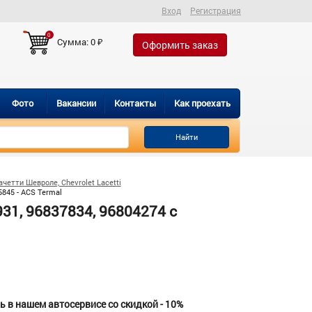
Вход
Регистрация
0
Сумма:
0
₽
Оформить заказ
Фото
Вакансии
Контакты
Как проехать
Найти
четти Шевроле, Chevrolet Lacetti
845 - ACS Termal
1, 96837834, 96804274 c
 в нашем автосервисе со скидкой - 10%