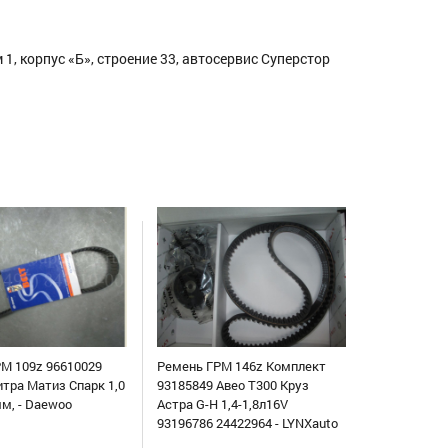
1, корпус «Б», строение 33, автосервис Суперстор
М 109z 96610029
Ремень ГРМ 146z Комплект
итра Матиз Спарк 1,0
93185849 Авео Т300 Круз
мм, - Daewoo
Астра G-H 1,4-1,8л16V
93196786 24422964 - LYNXauto