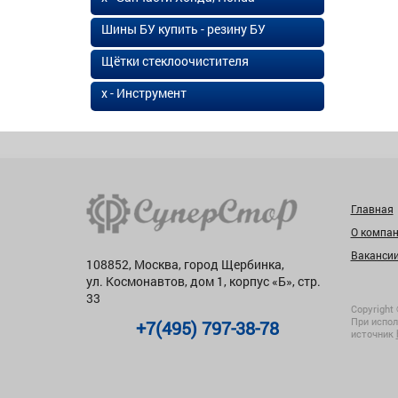
Шины БУ купить - резину БУ
Щётки стеклоочистителя
х - Инструмент
Главная
О компа
Ваканси
108852, Москва, город Щербинка,
ул. Космонавтов, дом 1, корпус «Б», стр.
33
Copyright 
При испол
+7(495) 797-38-78
источник