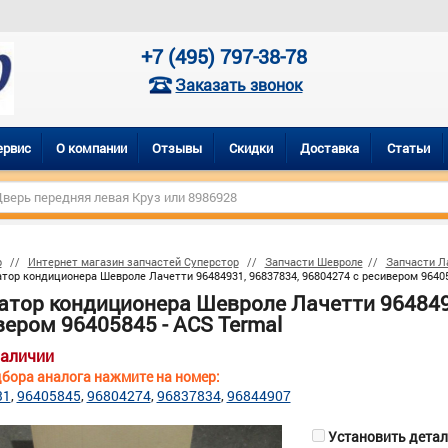
+7 (495) 797-38-78
Заказать звонок
ервис
О компании
Отзывы
Скидки
Доставка
Статьи
р
Интернет магазин запчастей Суперстор
Запчасти Шевроле
Запчасти Ла
тор кондиционера Шевроле Лачетти 96484931, 96837834, 96804274 c ресивером 96405
атор кондиционера Шевроле Лачетти 9648493
вером 96405845 - ACS Termal
наличии
бора аналога нажмите на номер:
31
96405845
96804274
96837834
96844907
Установить деталь