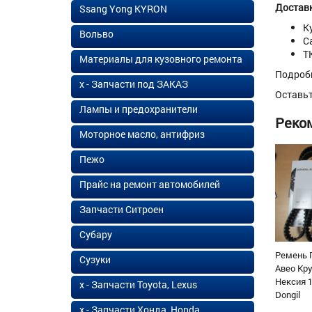
Доставк
Ssang Yong KYRON
К
Вольво
С
Т
Материалы для кузовного ремонта
Подроб
х - Запчасти под ЗАКАЗ
Оставь
Лампы и предохранители
Реко
Моторное масло, антифриз
Пежо
Прайс на ремонт автомобилей
Запчасти Ситроен
Субару
Ремень 
Сузуки
Авео Кр
Нексия 1
х - Запчасти Toyota, Lexus
Dongil
х - Запчасти Хонда, Honda