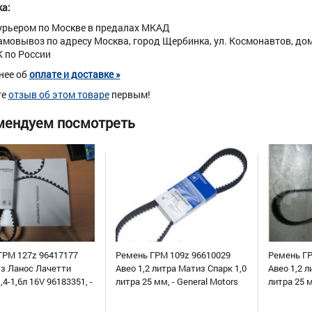
а:
урьером по Москве в предалах МКАД
амовывоз по адресу Москва, город Щербинка, ул. Космонавтов, дом 
К по России
нее об
оплате и доставке »
те
отзыв об этом товаре
первым!
мендуем посмотреть
ГРМ 127z 96417177
Ремень ГРМ 109z 96610029
Ремень ГР
уз Ланос Лачетти
Авео 1,2 литра Матиз Спарк 1,0
Авео 1,2 л
,4-1,6л 16V 96183351, -
литра 25 мм, - General Motors
литра 25 