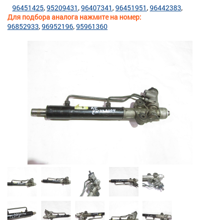
96451425
95209431
96407341
96451951
96442383
Для подбора аналога нажмите на номер:
96852933
96952196
95961360