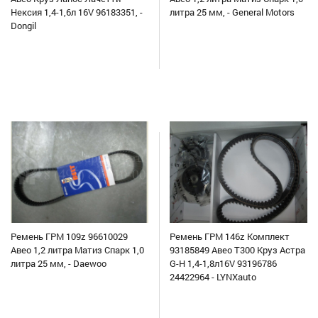
Нексия 1,4-1,6л 16V 96183351, -
литра 25 мм, - General Motors
Dongil
Ремень ГРМ 109z 96610029
Ремень ГРМ 146z Комплект
Авео 1,2 литра Матиз Спарк 1,0
93185849 Авео Т300 Круз Астра
литра 25 мм, - Daewoo
G-H 1,4-1,8л16V 93196786
24422964 - LYNXauto