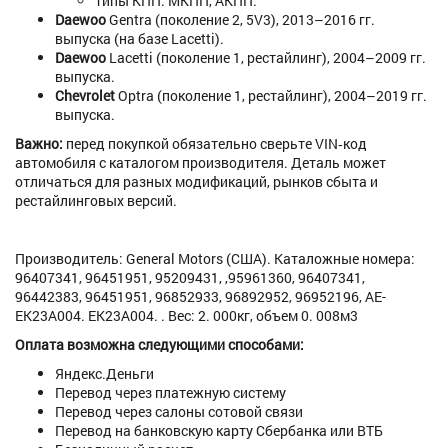
типы
КПП:
МКПП,
АКПП.
Daewoo
Gentra
(поколение
2,
5V3)
,
2013–2016
гг.
выпуска
(на
базе
Lacetti).
Daewoo
Lacetti
(поколение
1,
рестайлинг)
,
2004–2009
гг.
выпуска.
Chevrolet
Optra
(поколение
1,
рестайлинг)
,
2004–2019
гг.
выпуска.
Важно:
перед
покупкой
обязательно
сверьте
VIN‑код
автомобиля
с
каталогом
производителя.
Деталь
может
отличаться
для
разных
модификаций,
рынков
сбыта
и
рестайлинговых
версий.
Производитель: General Motors (США). Каталожные номера:
96407341, 96451951, 95209431, ,95961360, 96407341,
96442383, 96451951, 96852933, 96892952, 96952196, AE-
EK23A004. EK23A004. . Вес: 2. 000кг, объем 0. 008м3
Оплата возможна следующими способами:
Яндекс.Деньги
Перевод через платежную систему
Перевод через салоны сотовой связи
Перевод на банковскую карту Сбербанка или ВТБ