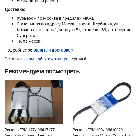
Безналичный расчет
Доставка:
Курьером по Москве в предалах МКАД
Самовывоз по адресу Москва, город Щербинка, ул.
Космонавтов, дом 1, корпус «Б», строение 33, автосервис
Суперстор
ТК по России
Подробнее об
оплате и доставке »
Оставьте
отзыв об этом товаре
первым!
Рекомендуем посмотреть
Ремень ГРМ 127z 96417177
Ремень ГРМ 109z 96610029
Авео Круз Ланос Лачетти
Авео 1,2 литра Матиз Спарк 1,0