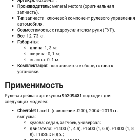
Артикул:
95209431.
Производитель:
General
Motors
(оригинальная
запчасть).
Тип
запчасти:
ключевой
компонент
рулевого
управления
автомобиля.
Совместимость:
с
гидроусилителем
руля
(ГУР).
Вес:
12, 73
кг.
Габариты:
длина:
1, 3
м;
ширина:
0, 1
м;
высота:
0, 1
м.
Комплектация:
поставляется
в
сборе,
готова
к
установке.
Применимость
Рулевая
рейка
с
артикулом
95209431
подходит
для
следующих
моделей:
Chevrolet
Lacetti
(поколение
J200)
,
2004–2013
гг.
выпуска:
кузова:
седан,
хэтчбек,
универсал;
двигатели:
F14D3
(1, 4
л),
F16D3
(1, 6
л),
F18D3
(1, 8
л),
T18SED
и
др. ;