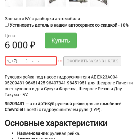
Запчасти БУ с разборки автомобиля
Установить деталь в нашем автосервисе со скидкой - 10%
Цена:
6 000
₽
ОФОРМИТЬ ЗАКАЗ В 1 КЛИК
Рулевая рейка под насос гидроусилителя AE EK23A004
95209431 96451425 96407341 96451951 для Шевроле Лачетти
всех кузовов и для Сузуки Форенза, Шевроле Реззо и Дэу
Такума - БУ.
95209431
— это
артикул
рулевой
рейки
для
автомобилей
Chevrolet
Lacetti
с
гидроусилителем
руля
(ГУР).
Основные
характеристики
Наименование:
рулевая
рейка.