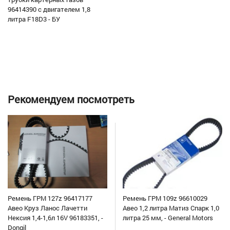
96414390 с двигателем 1,8
литра F18D3 - БУ
Рекомендуем посмотреть
Ремень ГРМ 127z 96417177
Ремень ГРМ 109z 96610029
Авео Круз Ланос Лачетти
Авео 1,2 литра Матиз Спарк 1,0
Нексия 1,4-1,6л 16V 96183351, -
литра 25 мм, - General Motors
Dongil