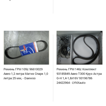
Ремень ГРМ 109z 96610029
Ремень ГРМ 146z Комплект
Авео 1,2 литра Матиз Спарк 1,0
93185849 Авео Т300 Круз Астра
литра 25 мм, - Daewoo
G-H 1,4-1,8л16V 93196786
24422964 - LYNXauto