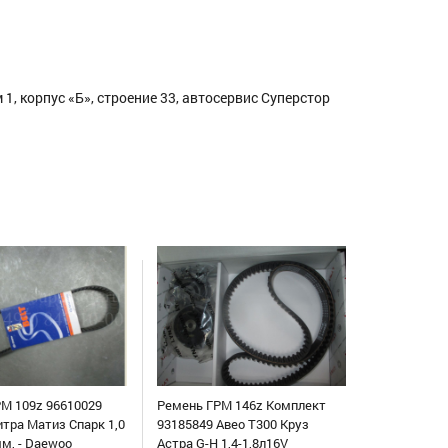
1, корпус «Б», строение 33, автосервис Суперстор
М 109z 96610029
Ремень ГРМ 146z Комплект
итра Матиз Спарк 1,0
93185849 Авео Т300 Круз
мм, - Daewoo
Астра G-H 1,4-1,8л16V