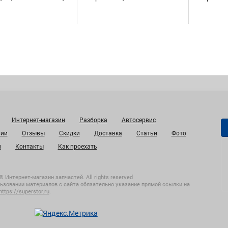
Интернет-магазин
Разборка
Автосервис
нии
Отзывы
Скидки
Доставка
Статьи
Фото
и
Контакты
Как проехать
© Интернет-магазин запчастей. All rights reserved
ьзовании материалов с сайта обязательно указание прямой ссылки на
https://superstor.ru
.