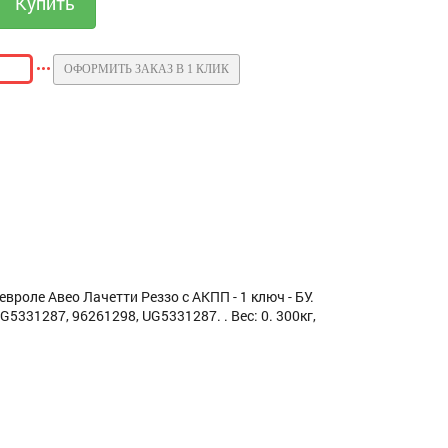
ОФОРМИТЬ ЗАКАЗ В 1 КЛИК
оле Авео Лачетти Реззо с АКПП - 1 ключ - БУ.
5331287, 96261298, UG5331287. . Вес: 0. 300кг,