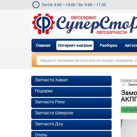
Пн-Сб: 9.00 – 19.00
/
Вс: 9.00 – 17.00
Главная
Интернет-магазин
Разборка
Автос
Запчасти Хавал
Суперсто
Замок
Подарки
Замо
АКПП 
Запчасти Рено
ОСТАЛ
Запчасти Шевроле
Запчасти Дэу
Опель