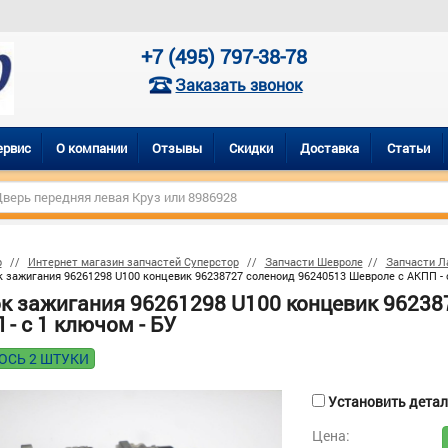
+7 (495) 797-38-78
Заказать звонок
ервис
О компании
Отзывы
Скидки
Доставка
Статьи
р
Интернет магазин запчастей Суперстор
Запчасти Шевроле
Запчасти Ла
 зажигания 96261298 U100 концевик 96238727 соленоид 96240513 Шевроле с АКПП - с
к зажигания 96261298 U100 концевик 96238
- с 1 ключом - БУ
ОСЬ 2 ШТУКИ
Установить деталь
Цена: