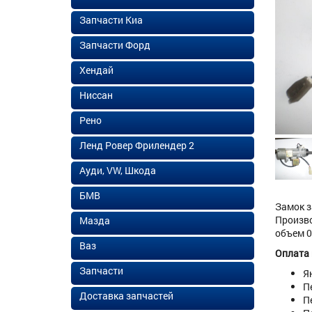
Запчасти Киа
Запчасти Форд
Хендай
Ниссан
Рено
Ленд Ровер Фрилендер 2
Ауди, VW, Шкода
БМВ
Замок з
Произво
Мазда
объем 0
Ваз
Оплата
Запчасти
Я
П
Доставка запчастей
П