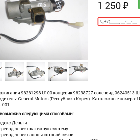
1 250
₽
ажигания 96261298 U100 концевик 96238727 соленоид 96240513 Шевр
дитель: General Motors (Республика Корея). Каталожные номера: UG
. 001
 возможна следующими способами:
ндекс.Деньги
еревод через платежную систему
еревод через салоны сотовой связи