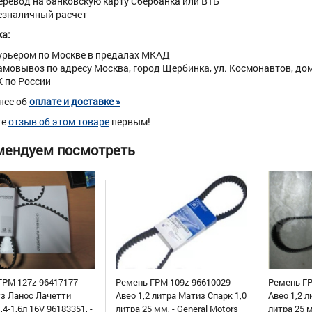
еревод на банковскую карту Сбербанка или ВТБ
езналичный расчет
а:
урьером по Москве в предалах МКАД
амовывоз по адресу Москва, город Щербинка, ул. Космонавтов, дом 
К по России
нее об
оплате и доставке »
те
отзыв об этом товаре
первым!
мендуем посмотреть
ГРМ 127z 96417177
Ремень ГРМ 109z 96610029
Ремень ГР
уз Ланос Лачетти
Авео 1,2 литра Матиз Спарк 1,0
Авео 1,2 л
,4-1,6л 16V 96183351, -
литра 25 мм, - General Motors
литра 25 