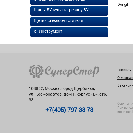
Dongil
Шины БУ купить - резину БУ
Щётки стеклоочистителя
х - Инструмент
Главная
О компа
Ваканси
108852, Москва, город Щербинка,
ул. Космонавтов, дом 1, корпус «Б», стр.
33
Copyright 
При испол
+7(495) 797-38-78
источник