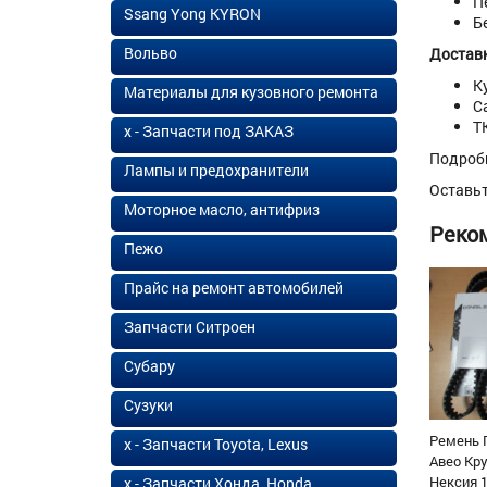
П
Ssang Yong KYRON
Б
Вольво
Доставк
К
Материалы для кузовного ремонта
С
Т
х - Запчасти под ЗАКАЗ
Подроб
Лампы и предохранители
Оставь
Моторное масло, антифриз
Реко
Пежо
Прайс на ремонт автомобилей
Запчасти Ситроен
Субару
Сузуки
Ремень 
х - Запчасти Toyota, Lexus
Авео Кр
Нексия 1
х - Запчасти Хонда, Honda