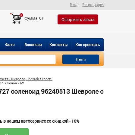
Вход
Регистрация
0
Сумма:
0
₽
Оформить заказ
Фото
Вакансии
Контакты
Как проехать
Найти
четти Шевроле, Chevrolet Lacetti
 1 ключом - БУ
727 соленоид 96240513 Шевроле с
 в нашем автосервисе со скидкой - 10%