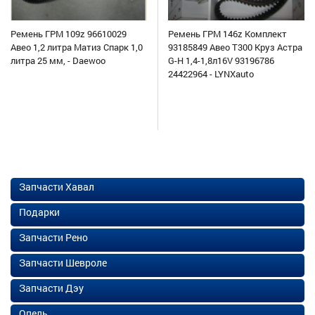
Ремень ГРМ 109z 96610029
Ремень ГРМ 146z Комплект
Авео 1,2 литра Матиз Спарк 1,0
93185849 Авео Т300 Круз Астра
литра 25 мм, - Daewoo
G-H 1,4-1,8л16V 93196786
24422964 - LYNXauto
Запчасти Хавал
Подарки
Запчасти Рено
Запчасти Шевроле
Запчасти Дэу
Опель