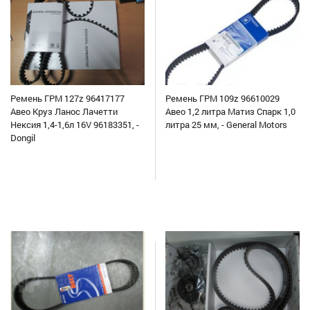
Ремень ГРМ 127z 96417177
Ремень ГРМ 109z 96610029
Авео Круз Ланос Лачетти
Авео 1,2 литра Матиз Спарк 1,0
Нексия 1,4-1,6л 16V 96183351, -
литра 25 мм, - General Motors
Dongil