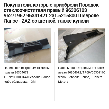
Покупатели, которые приобрели Поводок
стеклоочистителя правый 96306103
96271962 96341421 231.5215800 Шевроле
Ланос - ZAZ со щеткой, также купили
Панель под ветровым стеклом
Панель под ветровым стеклом
правая 96304673
левая 96304672, TF69Y05301165
TF69Y05301164 Шевроле Ланос
жабо Шевроле Ланос, - General
жабо облицовка, - GM
Motors