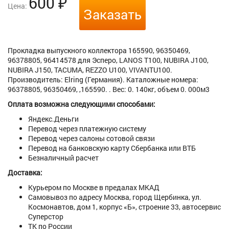
600
₽
Цена:
Заказать
Прокладка выпускного коллектора 165590, 96350469,
96378805, 96414578 для Эсперо, LANOS T100, NUBIRA J100,
NUBIRA J150, TACUMA, REZZO U100, VIVANTU100.
Производитель: Elring (Германия). Каталожные номера:
96378805, 96350469, ,165590. . Вес: 0. 140кг, объем 0. 000м3
Оплата возможна следующими способами:
Яндекс.Деньги
Перевод через платежную систему
Перевод через салоны сотовой связи
Перевод на банковскую карту Сбербанка или ВТБ
Безналичный расчет
Доставка:
Курьером по Москве в предалах МКАД
Самовывоз по адресу Москва, город Щербинка, ул.
Космонавтов, дом 1, корпус «Б», строение 33, автосервис
Суперстор
ТК по России