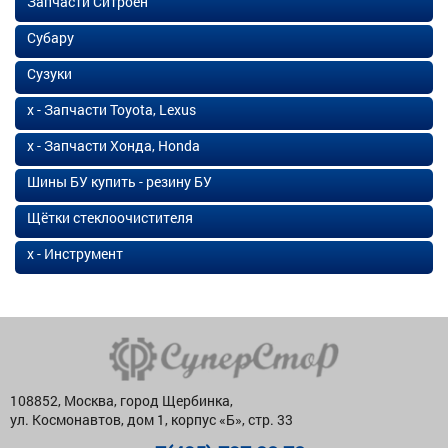
Запчасти Ситроен
Субару
Сузуки
х - Запчасти Toyota, Lexus
х - Запчасти Хонда, Honda
Шины БУ купить - резину БУ
Щётки стеклоочистителя
х - Инструмент
108852, Москва, город Щербинка,
ул. Космонавтов, дом 1, корпус «Б», стр. 33