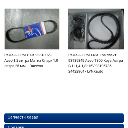
Ремень ГРМ 109z 96610029
Ремень ГРМ 146z Комплект
Авео 1,2 литра Матиз Спарк 1,0
93185849 Авео Т300 Круз Астра
литра 25 мм, - Daewoo
G-H 1,4-1,8л16V 93196786
24422964 - LYNXauto
Запчасти Хавал
Подарки