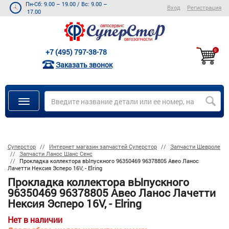
Пн-Сб: 9.00 – 19.00
/
Вс: 9.00 –
Вход
Регистрация
17.00
+7 (495) 797-38-78
0
Заказать звонок
Суперстор
Интернет магазин запчастей Суперстор
Запчасти Шевроле
Запчасти Ланос Шанс Сенс
Прокладка коллектора вЫпускного 96350469 96378805 Авео Ланос
Лачетти Нексия Эсперо 16V, - Elring
Прокладка коллектора вЫпускного
96350469 96378805 Авео Ланос Лачетти
Нексия Эсперо 16V, - Elring
Нет в наличии