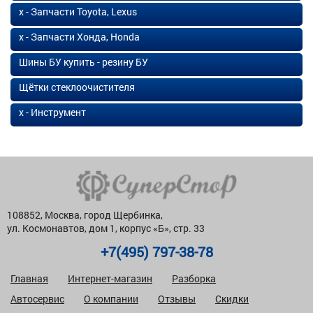
х - Запчасти Toyota, Lexus
х - Запчасти Хонда, Honda
Шины БУ купить - резину БУ
Щётки стеклоочистителя
х - Инструмент
108852, Москва, город Щербинка,
ул. Космонавтов, дом 1, корпус «Б», стр. 33
+7(495) 797-38-78
Главная
Интернет-магазин
Разборка
Автосервис
О компании
Отзывы
Скидки