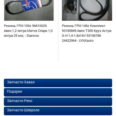
Ремень ГРМ 109z 96610029
Ремень ГРМ 146z Комплект
Авео 1,2 литра Матиз Спарк 1,0
93185849 Авео Т300 Круз Астра
литра 25 мм, - Daewoo
G-H 1,4-1,8л16V 93196786
24422964 - LYNXauto
Запчасти Хавал
Подарки
Запчасти Рено
Запчасти Шевроле