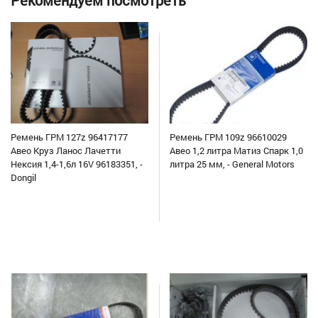
Рекомендуем посмотреть
Ремень ГРМ 127z 96417177
Ремень ГРМ 109z 96610029
Авео Круз Ланос Лачетти
Авео 1,2 литра Матиз Спарк 1,0
Нексия 1,4-1,6л 16V 96183351, -
литра 25 мм, - General Motors
Dongil