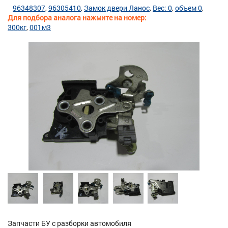
96348307
96305410
Замок двери Ланос
Вес: 0
объем 0
Для подбора аналога нажмите на номер:
300кг
001м3
Запчасти БУ с разборки автомобиля