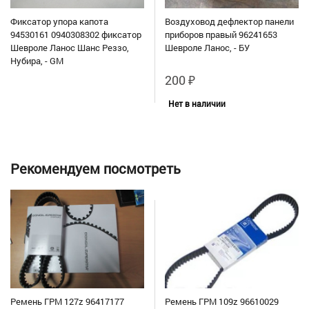
Фиксатор упора капота
Воздуховод дефлектор панели
94530161 0940308302 фиксатор
приборов правый 96241653
Шевроле Ланос Шанс Реззо,
Шевроле Ланос, - БУ
Нубира, - GM
200
₽
Нет в наличии
Рекомендуем посмотреть
Ремень ГРМ 127z 96417177
Ремень ГРМ 109z 96610029