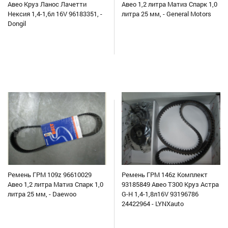
Авео Круз Ланос Лачетти
Авео 1,2 литра Матиз Спарк 1,0
Нексия 1,4-1,6л 16V 96183351, -
литра 25 мм, - General Motors
Dongil
Ремень ГРМ 109z 96610029
Ремень ГРМ 146z Комплект
Авео 1,2 литра Матиз Спарк 1,0
93185849 Авео Т300 Круз Астра
литра 25 мм, - Daewoo
G-H 1,4-1,8л16V 93196786
24422964 - LYNXauto