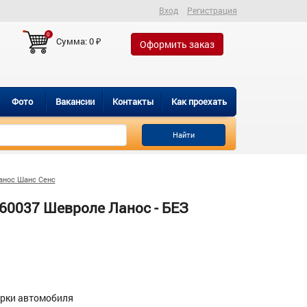
Вход
Регистрация
0
Сумма:
0
₽
Оформить заказ
Фото
Вакансии
Контакты
Как проехать
Найти
анос Шанс Сенс
60037 Шевроле Ланос - БЕЗ
орки автомобиля