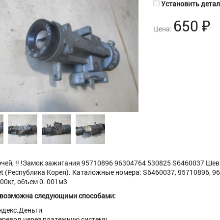
Установить деталь
650
₽
Цена:
чей, !! !Замок зажигания 95710896 96304764 530825 S6460037 Шевр
et (Республика Корея). Каталожные номера: S6460037, 95710896, 963
500кг, объем 0. 001м3
 возможна следующими способами:
ндекс.Деньги
еревод через платежную систему