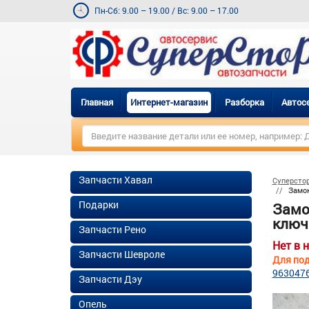
Пн-Сб: 9.00 – 19.00
/
Вс: 9.00 – 17.00
Главная
Интернет-магазин
Разборка
Автос
Запчасти Хавал
Суперсто
Замок
Подарки
Замо
ключе
Запчасти Рено
Нет в 
Запчасти Шевроле
Для под
963047
Запчасти Дэу
Опель