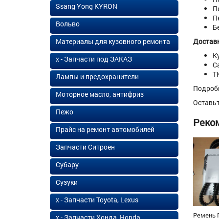
Ssang Yong KYRON
П
П
Вольво
Б
Материалы для кузовного ремонта
Доставк
К
х - Запчасти под ЗАКАЗ
С
Т
Лампы и предохранители
Подроб
Моторное масло, антифриз
Оставь
Пежо
Реко
Прайс на ремонт автомобилей
Запчасти Ситроен
Субару
Сузуки
х - Запчасти Toyota, Lexus
Ремень 
х - Запчасти Хонда, Honda