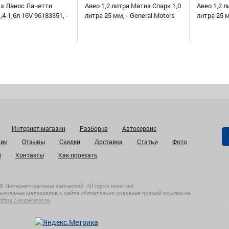
уз Ланос Лачетти
Авео 1,2 литра Матиз Спарк 1,0
Авео 1,2 л
,4-1,6л 16V 96183351, -
литра 25 мм, - General Motors
литра 25 
Интернет-магазин
Разборка
Автосервис
нии
Отзывы
Скидки
Доставка
Статьи
Фото
и
Контакты
Как проехать
© Интернет-магазин запчастей. All rights reserved
ьзовании материалов с сайта обязательно указание прямой ссылки на
https://superstor.ru
.