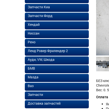
Запчасти Киа
Запчасти Форд
Хендай
Ниссан
Рено
Ленд Ровер Фрилендер 2
Ауди, VW, Шкода
БМВ
Мазда
БЕЗ клю
Chevrol
Ваз
Вес: 0. 
Запчасти
Оплата
Доставка запчастей
Я
П