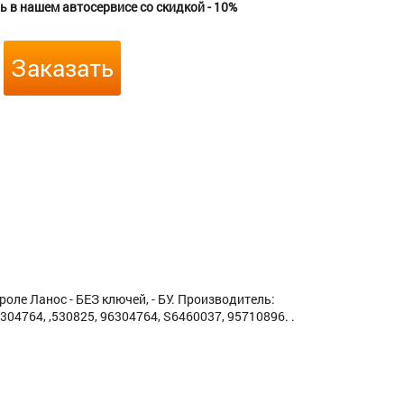
 в нашем автосервисе со скидкой - 10%
Заказать
оле Ланос - БЕЗ ключей, - БУ. Производитель:
04764, ,530825, 96304764, S6460037, 95710896. .