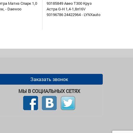
итра Матиз Спарк 1,0
93185849 Авео Т300 Круз
мм, - Daewoo
Астра G-H 1,4-1,8л16V
93196786 24422964 - LYNXauto
Заказать звонок
МЫ В СОЦИАЛЬНЫХ СЕТЯХ