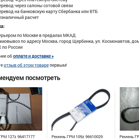
еревод через салоны сотовой связи
еревод на банковскую карту Сбербанка или ВТБ
езналичный расчет
а:
урьером по Москве в предалах МКАД
амовывоз по адресу Москва, город Щербинка, ул. Космонавтов, дом 
К по России
нее об
оплате и доставке »
те
отзыв об этом товаре
первым!
мендуем посмотреть
ГРМ 127z 96417177
Ремень ГРМ 109z 96610029
Ремень ГР