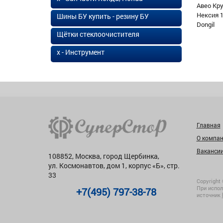
Авео Кр
Нексия 1
Шины БУ купить - резину БУ
Dongil
Щётки стеклоочистителя
х - Инструмент
Главная
О компа
Ваканси
108852, Москва, город Щербинка,
ул. Космонавтов, дом 1, корпус «Б», стр.
33
Copyright 
При испол
+7(495) 797-38-78
источник