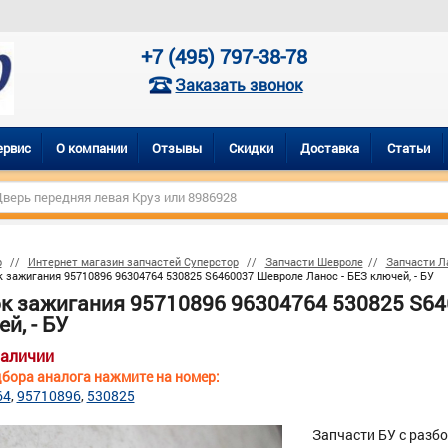
+7 (495) 797-38-78
Заказать звонок
ервис
О компании
Отзывы
Скидки
Доставка
Статьи
р
Интернет магазин запчастей Суперстор
Запчасти Шевроле
Запчасти Л
 зажигания 95710896 96304764 530825 S6460037 Шевроле Ланос - БЕЗ ключей, - БУ
к зажигания 95710896 96304764 530825 S64
й, - БУ
наличии
бора аналога нажмите на номер:
64
95710896
530825
Запчасти БУ с разб