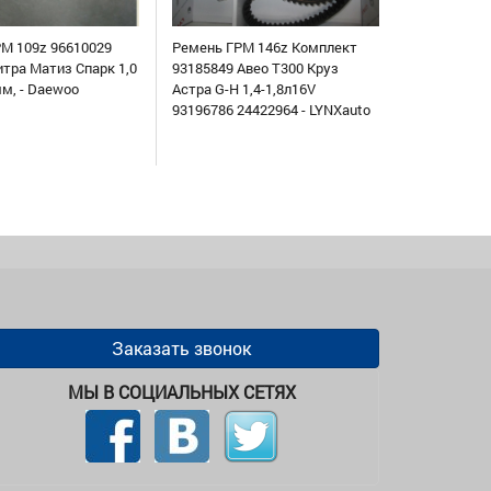
М 109z 96610029
Ремень ГРМ 146z Комплект
итра Матиз Спарк 1,0
93185849 Авео Т300 Круз
мм, - Daewoo
Астра G-H 1,4-1,8л16V
93196786 24422964 - LYNXauto
Заказать звонок
МЫ В СОЦИАЛЬНЫХ СЕТЯХ