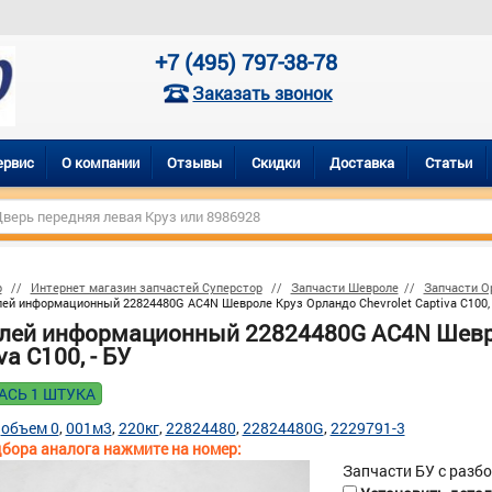
+7 (495) 797-38-78
Заказать звонок
ервис
О компании
Отзывы
Скидки
Доставка
Статьи
р
Интернет магазин запчастей Суперстор
Запчасти Шевроле
Запчасти О
ей информационный 22824480G AC4N Шевроле Круз Орландо Chevrolet Captiva C100, 
лей информационный 22824480G AC4N Шевро
va C100, - БУ
АСЬ 1 ШТУКА
объем 0
001м3
220кг
22824480
22824480G
2229791-3
бора аналога нажмите на номер:
Запчасти БУ с разб