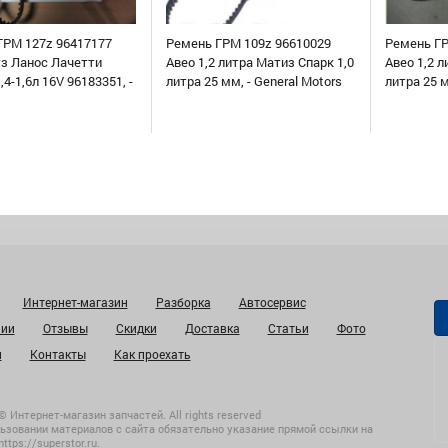
ГРМ 127z 96417177
Ремень ГРМ 109z 96610029
Ремень ГР
уз Ланос Лачетти
Авео 1,2 литра Матиз Спарк 1,0
Авео 1,2 л
,4-1,6л 16V 96183351, -
литра 25 мм, - General Motors
литра 25 
Интернет-магазин
Разборка
Автосервис
нии
Отзывы
Скидки
Доставка
Статьи
Фото
и
Контакты
Как проехать
© Интернет-магазин запчастей. All rights reserved
ьзовании материалов с сайта обязательно указание прямой ссылки на
https://superstor.ru
.