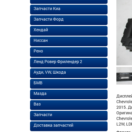
Запчасти Киа
Запчасти Форд
Хендай
Ниссан
Рено
Ленд Ровер Фрилендер 2
Ауди, VW, Шкода
БМВ
Мазда
Дисплей
Chevrole
Ваз
2015. Д
Оригина
Запчасти
Chevrole
L2W, LD
Доставка запчастей