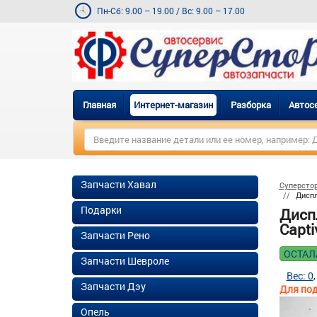
Пн-Сб: 9.00 – 19.00
/
Вс: 9.00 – 17.00
Главная
Интернет-магазин
Разборка
Автос
Запчасти Хавал
Суперсто
Диспл
Подарки
Дисп
Capti
Запчасти Рено
ОСТАЛ
Запчасти Шевроле
Вес: 0
Запчасти Дэу
Для под
Опель