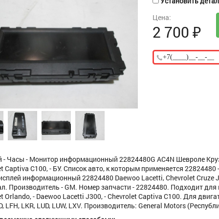
Установить деталь
Цена:
2 700
₽
 - Часы - Монитор информационный 22824480G AC4N Шевроле Круз
t Captiva С100, - БУ. Список авто, к которым применяется 22824480 -
исплей информационный 22824480 Daewoo Lacetti, Chevrolet Cruze J3
л. Производитель - GM. Номер запчасти - 22824480. Подходит для моде
t Orlando, - Daewoo Lacetti J300, - Chevrolet Captiva C100. Для двигат
D, LFH, LKR, LUD, LUW, LXV. Производитель: General Motors (Республ