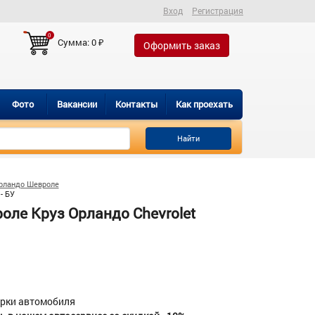
Вход
Регистрация
0
Сумма:
0
₽
Оформить заказ
Фото
Вакансии
Контакты
Как проехать
Найти
рландо Шевроле
- БУ
ле Круз Орландо Chevrolet
орки автомобиля