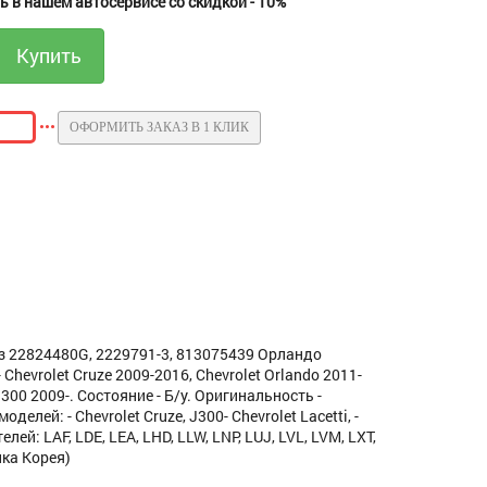
 в нашем автосервисе со скидкой - 10%
ОФОРМИТЬ ЗАКАЗ В 1 КЛИК
 22824480G, 2229791-3, 813075439 Орландо
 Chevrolet Cruze 2009-2016, Chevrolet Orlando 2011-
00 2009-. Состояние - Б/у. Оригинальность -
лей: - Chevrolet Cruze, J300- Chevrolet Lacetti, -
елей: LAF, LDE, LEA, LHD, LLW, LNP, LUJ, LVL, LVM, LXT,
ика Корея)