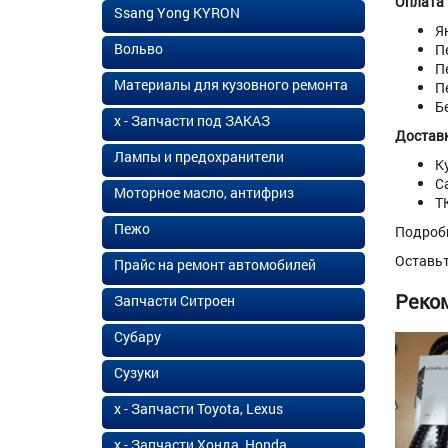
Оплата
Ssang Yong KYRON
Я
Вольво
П
П
Материалы для кузовного ремонта
П
Б
х - Запчасти под ЗАКАЗ
Доставк
Лампы и предохранители
К
С
Моторное масло, антифриз
Т
Пежо
Подроб
Оставь
Прайс на ремонт автомобилей
Реко
Запчасти Ситроен
Субару
Сузуки
х - Запчасти Toyota, Lexus
х - Запчасти Хонда, Honda