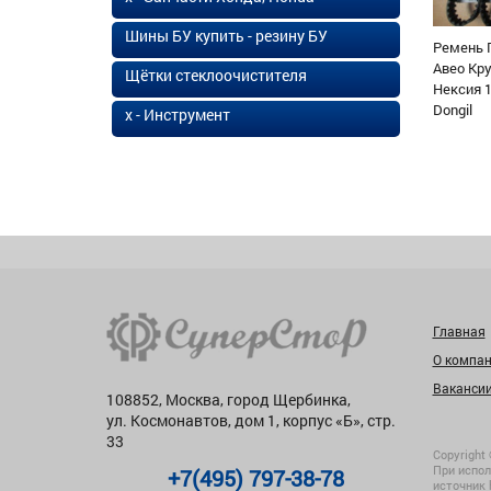
Шины БУ купить - резину БУ
Ремень 
Авео Кр
Щётки стеклоочистителя
Нексия 1
Dongil
х - Инструмент
Главная
О компа
Ваканси
108852, Москва, город Щербинка,
ул. Космонавтов, дом 1, корпус «Б», стр.
33
Copyright 
При испол
+7(495) 797-38-78
источник