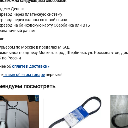
 возможна следующими способами:
ндекс.Деньги
еревод через платежную систему
еревод через салоны сотовой связи
еревод на банковскую карту Сбербанка или ВТБ
езналичный расчет
а:
урьером по Москве в предалах МКАД
амовывоз по адресу Москва, город Щербинка, ул. Космонавтов, дом 
К по России
нее об
оплате и доставке »
те
отзыв об этом товаре
первым!
мендуем посмотреть