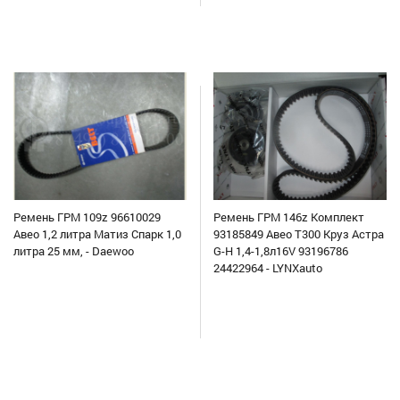
Ремень ГРМ 109z 96610029
Ремень ГРМ 146z Комплект
Авео 1,2 литра Матиз Спарк 1,0
93185849 Авео Т300 Круз Астра
литра 25 мм, - Daewoo
G-H 1,4-1,8л16V 93196786
24422964 - LYNXauto