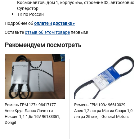
Космонавтов, дом 1, корпус «Б», строение 33, автосервис
Суперстор
ТК по России
Подробнее об
оплате и доставке »
Оставьте
отзыв об этом товаре
первым!
Рекомендуем посмотреть
Ремень ГРМ 127z 96417177
Ремень ГРМ 109z 96610029
Авео Круз Ланос Лачетти
Авео 1,2 литра Матиз Спарк 1,0
Нексия 1,4-1,6л 16V 96183351, -
литра 25 мм, - General Motors
Dongil