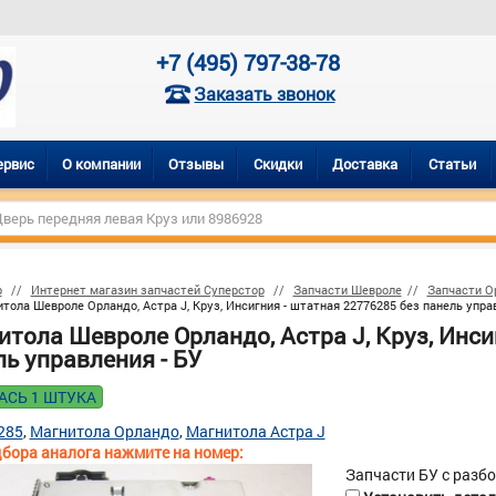
+7 (495) 797-38-78
Заказать звонок
ервис
О компании
Отзывы
Скидки
Доставка
Статьи
р
Интернет магазин запчастей Суперстор
Запчасти Шевроле
Запчасти О
тола Шевроле Орландо, Астра J, Круз, Инсигния - штатная 22776285 без панель управ
итола Шевроле Орландо, Астра J, Круз, Инси
ь управления - БУ
АСЬ 1 ШТУКА
285
Магнитола Орландо
Магнитола Астра J
бора аналога нажмите на номер:
Запчасти БУ с разб