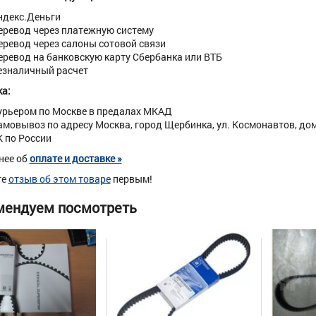
ндекс.Деньги
еревод через платежную систему
еревод через салоны сотовой связи
еревод на банковскую карту Сбербанка или ВТБ
езналичный расчет
а:
урьером по Москве в предалах МКАД
амовывоз по адресу Москва, город Щербинка, ул. Космонавтов, дом 
К по России
нее об
оплате и доставке »
те
отзыв об этом товаре
первым!
мендуем посмотреть