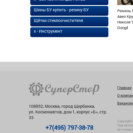
Шины БУ купить - резину БУ
Ремень 
Авео Кр
Щётки стеклоочистителя
Нексия 1
Dongil
х - Инструмент
Главная
О компа
Ваканси
108852, Москва, город Щербинка,
ул. Космонавтов, дом 1, корпус «Б», стр.
33
Copyright 
При испол
+7(495) 797-38-78
источник