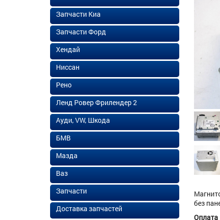
Запчасти Киа
Запчасти Форд
Хендай
Ниссан
Рено
Ленд Ровер Фрилендер 2
Ауди, VW, Шкода
БМВ
Мазда
Ваз
Запчасти
Магнито
без пан
Доставка запчастей
Оплата