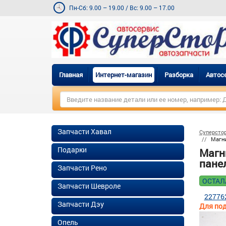
Пн-Сб: 9.00 – 19.00
/
Вс: 9.00 – 17.00
Главная
Интернет-магазин
Разборка
Автос
Запчасти Хавал
Суперсто
Магни
Подарки
Магн
панел
Запчасти Рено
ОСТАЛ
Запчасти Шевроле
22776
Запчасти Дэу
Для под
Опель