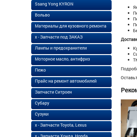
Ssang Yong KYRON
Я
П
Вольво
П
П
Материалы для кузовного ремонта
Б
х - Запчасти под ЗАКАЗ
Доставк
Лампы и предохранители
К
С
Моторное масло, антифриз
Т
Подроб
Пежо
Оставь
Прайс на ремонт автомобилей
Реко
Запчасти Ситроен
Субару
Сузуки
х - Запчасти Toyota, Lexus
х - Запчасти Хонда, Honda