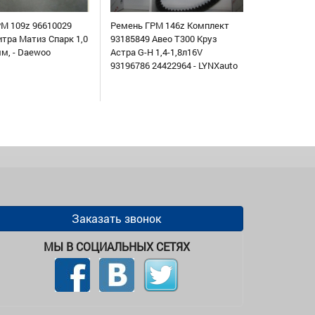
М 109z 96610029
Ремень ГРМ 146z Комплект
итра Матиз Спарк 1,0
93185849 Авео Т300 Круз
мм, - Daewoo
Астра G-H 1,4-1,8л16V
93196786 24422964 - LYNXauto
Заказать звонок
МЫ В СОЦИАЛЬНЫХ СЕТЯХ