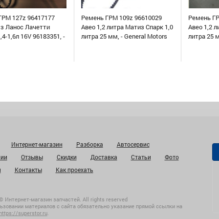
ГРМ 127z 96417177
Ремень ГРМ 109z 96610029
Ремень ГР
уз Ланос Лачетти
Авео 1,2 литра Матиз Спарк 1,0
Авео 1,2 л
,4-1,6л 16V 96183351, -
литра 25 мм, - General Motors
литра 25 
Интернет-магазин
Разборка
Автосервис
нии
Отзывы
Скидки
Доставка
Статьи
Фото
и
Контакты
Как проехать
© Интернет-магазин запчастей. All rights reserved
ьзовании материалов с сайта обязательно указание прямой ссылки на
https://superstor.ru
.