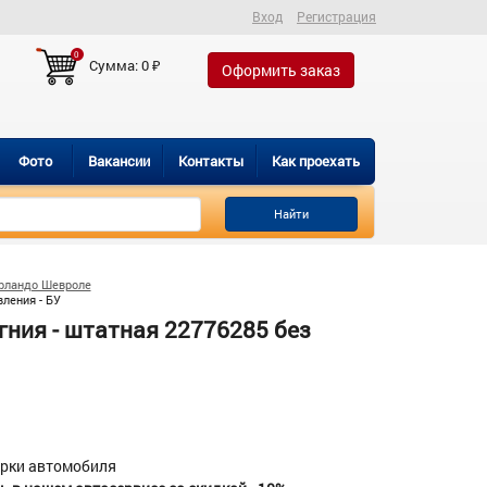
Вход
Регистрация
0
Сумма:
0
₽
Оформить заказ
Фото
Вакансии
Контакты
Как проехать
Найти
рландо Шевроле
ления - БУ
гния - штатная 22776285 без
орки автомобиля