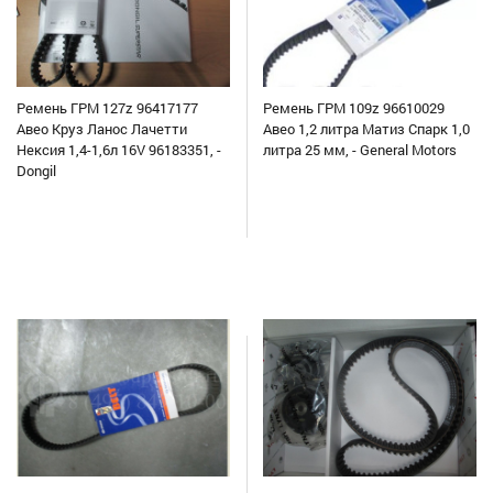
Ремень ГРМ 127z 96417177
Ремень ГРМ 109z 96610029
Авео Круз Ланос Лачетти
Авео 1,2 литра Матиз Спарк 1,0
Нексия 1,4-1,6л 16V 96183351, -
литра 25 мм, - General Motors
Dongil