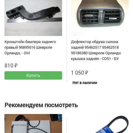
Кронштейн бампера заднего
Дефлектор обдува салона
правый 96895616 Шевроле
задний 95462517 95462518
Орландо, - GM
95186380 Шевроле Орландо
крышка задняя - СО51 - БУ
810
₽
1 050
₽
Нет в наличии
Рекомендуем посмотреть