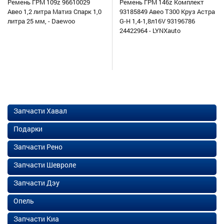
Ремень ГРМ 109z 96610029
Ремень ГРМ 146z Комплект
Авео 1,2 литра Матиз Спарк 1,0
93185849 Авео Т300 Круз Астра
литра 25 мм, - Daewoo
G-H 1,4-1,8л16V 93196786
24422964 - LYNXauto
Запчасти Хавал
Подарки
Запчасти Рено
Запчасти Шевроле
Запчасти Дэу
Опель
Запчасти Киа