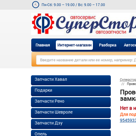
Пн-Сб: 9.00 – 19.00
/
Вс: 9.00 – 17.00
Главная
Интернет-магазин
Разборка
Автос
Запчасти Хавал
Суперсто
Прово
Подарки
Пров
замк
Запчасти Рено
Нет в 
Запчасти Шевроле
Для под
954593
Запчасти Дэу
Опель