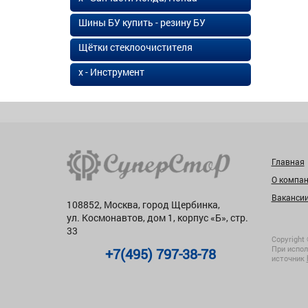
Шины БУ купить - резину БУ
Щётки стеклоочистителя
х - Инструмент
Главная
О компа
Ваканси
108852, Москва, город Щербинка,
ул. Космонавтов, дом 1, корпус «Б», стр.
33
Copyright 
При испол
+7(495) 797-38-78
источник