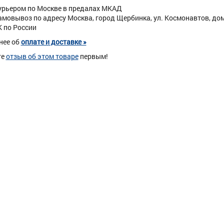
урьером по Москве в предалах МКАД
амовывоз по адресу Москва, город Щербинка, ул. Космонавтов, дом 
К по России
нее об
оплате и доставке »
те
отзыв об этом товаре
первым!