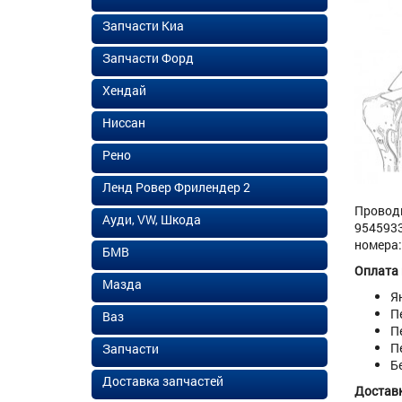
Запчасти Киа
Запчасти Форд
Хендай
Ниссан
Рено
Ленд Ровер Фрилендер 2
Провод
Ауди, VW, Шкода
9545933
номера:
БМВ
Оплата
Мазда
Я
П
Ваз
П
П
Запчасти
Б
Доставка запчастей
Доставк