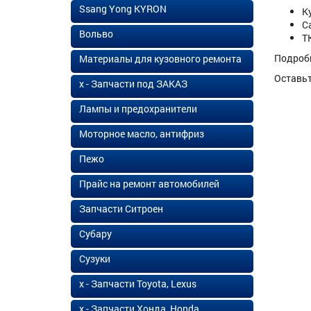
Ssang Yong KYRON
К
С
Вольво
Т
Подроб
Материалы для кузовного ремонта
Оставь
х - Запчасти под ЗАКАЗ
Лампы и предохранители
Моторное масло, антифриз
Пежо
Прайс на ремонт автомобилей
Запчасти Ситроен
Субару
Сузуки
х - Запчасти Toyota, Lexus
х - Запчасти Хонда, Honda