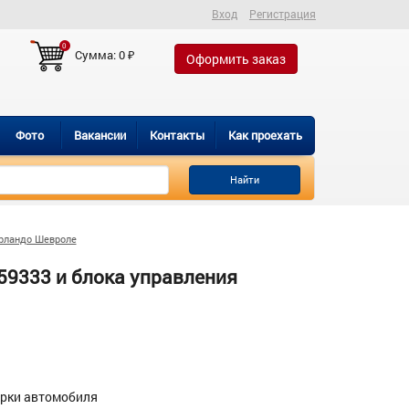
Вход
Регистрация
0
Сумма:
0
₽
Оформить заказ
Фото
Вакансии
Контакты
Как проехать
Найти
рландо Шевроле
59333 и блока управления
орки автомобиля