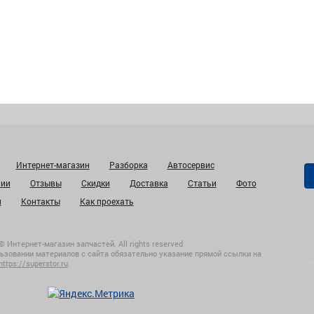
Интернет-магазин
Разборка
Автосервис
нии
Отзывы
Скидки
Доставка
Статьи
Фото
и
Контакты
Как проехать
© Интернет-магазин запчастей. All rights reserved
ьзовании материалов с сайта обязательно указание прямой ссылки на
https://superstor.ru
.