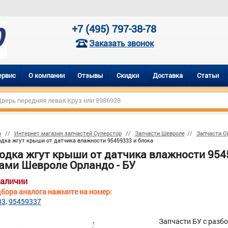
+7 (495) 797-38-78
Заказать звонок
ервис
О компании
Отзывы
Скидки
Доставка
Статьи
р
Интернет магазин запчастей Суперстор
Запчасти Шевроле
Запчасти О
дка жгут крыши от датчика влажности 95459333 и блока
одка жгут крыши от датчика влажности 954
ами Шевроле Орландо - БУ
наличии
бора аналога нажмите на номер:
33
95459337
Запчасти БУ с разб