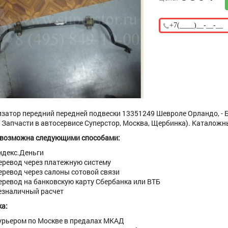
затор передний передней подвески 13351249 Шевроле Орландо, - 
Запчасти в автосервисе Суперстор, Москва, Щербинка). Каталожны
 возможна следующими способами:
ндекс.Деньги
еревод через платежную систему
еревод через салоны сотовой связи
еревод на банковскую карту Сбербанка или ВТБ
езналичный расчет
а:
урьером по Москве в предалах МКАД