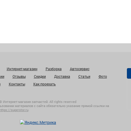
Интернет-магазин
Разборка
Автосервис
нии
Отзывы
Скидки
Доставка
Статьи
Фото
и
Контакты
Как проехать
© Интернет-магазин запчастей. All rights reserved
ьзовании материалов с сайта обязательно указание прямой ссылки на
https://superstor.ru
.