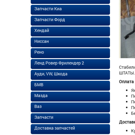
Запчасти Киа
Запчасти Форд
Хендай
Ниссан
Рено
Ленд Ровер Фрилендер 2
Стабили
ШТАТЫ. 
Ауди, VW, Шкода
Оплата
БМВ
Я
Мазда
П
П
Ваз
П
Б
Запчасти
Доставк
Доставка запчастей
К