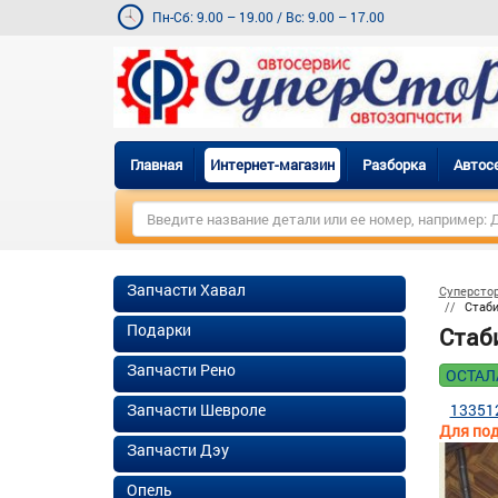
Пн-Сб: 9.00 – 19.00
/
Вс: 9.00 – 17.00
Главная
Интернет-магазин
Разборка
Автос
Запчасти Хавал
Суперсто
Стаби
Подарки
Стаб
Запчасти Рено
ОСТАЛ
Запчасти Шевроле
13351
Для под
Запчасти Дэу
Опель