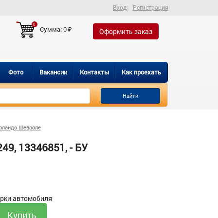
Вход
Регистрация
0
Сумма:
0
₽
Оформить заказ
Фото
Вакансии
Контакты
Как проехать
Найти
рландо Шевроле
9, 13346851, - БУ
орки автомобиля