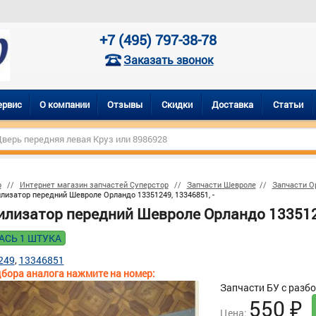
+7 (495) 797-38-78
Заказать звонок
ервис
О компании
Отзывы
Скидки
Доставка
Статьи
р
Интернет магазин запчастей Суперстор
Запчасти Шевроле
Запчасти О
лизатор передний Шевроле Орландо 13351249, 13346851, -
илизатор передний Шевроле Орландо 1335124
АСЬ 1 ШТУКА
249
13346851
бора аналога нажмите на номер:
Запчасти БУ с разб
550
₽
Цена: