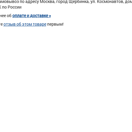
амовывоз по адресу Москва, город Щербинка, ул. Космонавтов, дом 
К по России
нее об
оплате и доставке »
те
отзыв об этом товаре
первым!