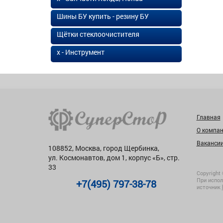
Шины БУ купить - резину БУ
Щётки стеклоочистителя
х - Инструмент
Главная
О компа
Ваканси
108852, Москва, город Щербинка,
ул. Космонавтов, дом 1, корпус «Б», стр.
33
Copyright 
При испол
+7(495) 797-38-78
источник