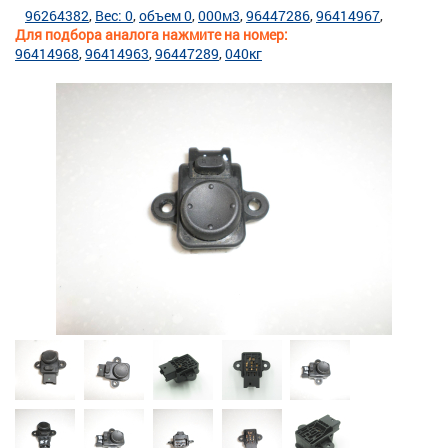
96264382
Вес: 0
объем 0
000м3
96447286
96414967
Для подбора аналога нажмите на номер:
96414968
96414963
96447289
040кг