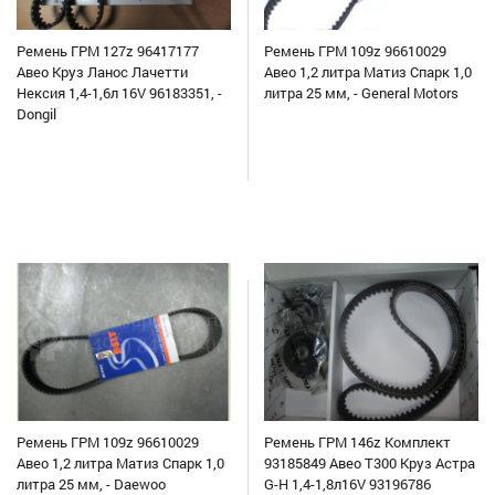
Ремень ГРМ 127z 96417177
Ремень ГРМ 109z 96610029
Авео Круз Ланос Лачетти
Авео 1,2 литра Матиз Спарк 1,0
Нексия 1,4-1,6л 16V 96183351, -
литра 25 мм, - General Motors
Dongil
Ремень ГРМ 109z 96610029
Ремень ГРМ 146z Комплект
Авео 1,2 литра Матиз Спарк 1,0
93185849 Авео Т300 Круз Астра
литра 25 мм, - Daewoo
G-H 1,4-1,8л16V 93196786