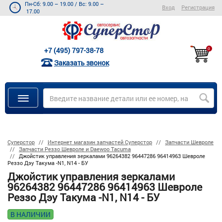
Пн-Сб: 9.00 – 19.00
/
Вс: 9.00 –
Вход
Регистрация
17.00
+7 (495) 797-38-78
0
Заказать звонок
Суперстор
Интернет магазин запчастей Суперстор
Запчасти Шевроле
Запчасти Реззо Шевроле и Daewoo Tacuma
Джойстик управления зеркалами 96264382 96447286 96414963 Шевроле
Реззо Дэу Такума -N1, N14 - БУ
Джойстик управления зеркалами
96264382 96447286 96414963 Шевроле
Реззо Дэу Такума -N1, N14 - БУ
В НАЛИЧИИ