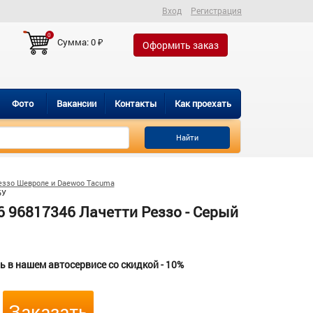
Вход
Регистрация
0
Сумма:
0
₽
Оформить заказ
Фото
Вакансии
Контакты
Как проехать
Найти
еззо Шевроле и Daewoo Tacuma
БУ
6 96817346 Лачетти Реззо - Серый
 в нашем автосервисе со скидкой - 10%
Заказать