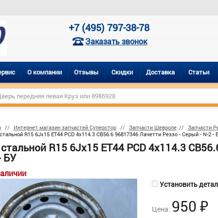
+7 (495) 797-38-78
Заказать звонок
ервис
О компании
Отзывы
Скидки
Доставка
Статьи
р
Интернет магазин запчастей Суперстор
Запчасти Шевроле
Запчасти Р
стальной R15 6Jx15 ET44 PCD 4x114.3 CB56.6 96817346 Лачетти Реззо - Серый - N-2 - 
 стальной R15 6Jx15 ET44 PCD 4x114.3 CB56.
- БУ
наличии
Установить деталь
950
₽
Цена: