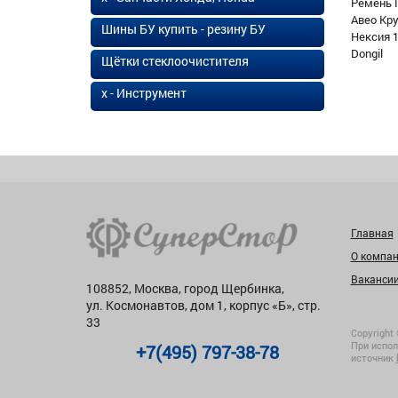
Ремень 
Авео Кр
Шины БУ купить - резину БУ
Нексия 1
Dongil
Щётки стеклоочистителя
х - Инструмент
Главная
О компа
Ваканси
108852, Москва, город Щербинка,
ул. Космонавтов, дом 1, корпус «Б», стр.
33
Copyright 
При испол
+7(495) 797-38-78
источник