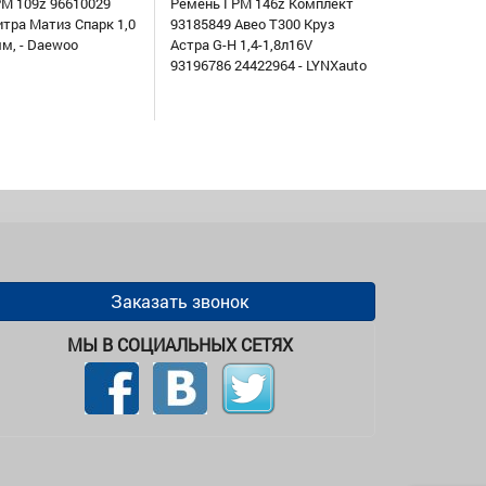
М 109z 96610029
Ремень ГРМ 146z Комплект
итра Матиз Спарк 1,0
93185849 Авео Т300 Круз
мм, - Daewoo
Астра G-H 1,4-1,8л16V
93196786 24422964 - LYNXauto
Заказать звонок
МЫ В СОЦИАЛЬНЫХ СЕТЯХ