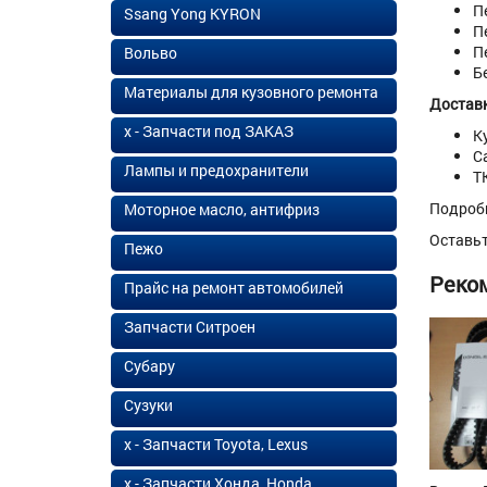
П
Ssang Yong KYRON
П
П
Вольво
Б
Материалы для кузовного ремонта
Доставк
х - Запчасти под ЗАКАЗ
К
С
Лампы и предохранители
Т
Подроб
Моторное масло, антифриз
Оставь
Пежо
Реко
Прайс на ремонт автомобилей
Запчасти Ситроен
Субару
Сузуки
х - Запчасти Toyota, Lexus
х - Запчасти Хонда, Honda