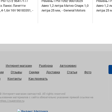
ГРМ 127z 96417177
Ремень ГРМ 109z 96610029
Ремень ГР
уз Ланос Лачетти
Авео 1,2 литра Матиз Спарк 1,0
Авео 1,2 л
,4-1,6л 16V 96183351, -
литра 25 мм, - General Motors
литра 25 
Интернет-магазин
Разборка
Автосервис
нии
Отзывы
Скидки
Доставка
Статьи
Фото
и
Контакты
Как проехать
© Интернет-магазин запчастей. All rights reserved
ьзовании материалов с сайта обязательно указание прямой ссылки на
https://superstor.ru
.