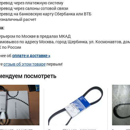
еревод через платежную систему
еревод через салоны сотовой связи
еревод на банковскую карту Сбербанка или ВТБ
езналичный расчет
а:
урьером по Москве в предалах МКАД
амовывоз по адресу Москва, город Щербинка, ул. Космонавтов, дом 
К по России
нее об
оплате и доставке »
те
отзыв об этом товаре
первым!
мендуем посмотреть