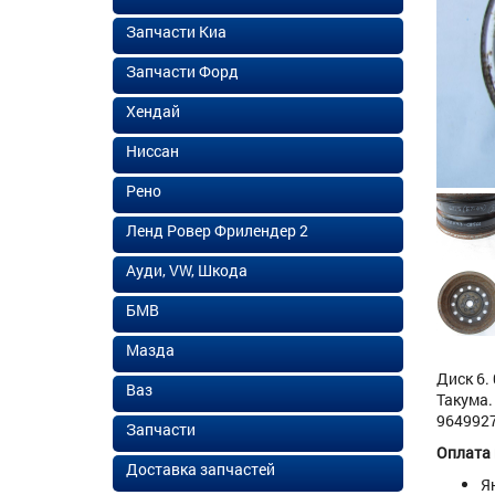
Запчасти Киа
Запчасти Форд
Хендай
Ниссан
Рено
Ленд Ровер Фрилендер 2
Ауди, VW, Шкода
БМВ
Мазда
Диск 6.
Ваз
Такума.
96499271
Запчасти
Оплата
Доставка запчастей
Я