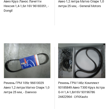
Авео Круз Ланос Лачетти
Авео 1,2 литра Матиз Спарк 1,0
Нексия 1,4-1,6л 16V 96183351, -
литра 25 мм, - General Motors
Dongil
Ремень ГРМ 109z 96610029
Ремень ГРМ 146z Комплект
Авео 1,2 литра Матиз Спарк 1,0
93185849 Авео Т300 Круз Астра
литра 25 мм, - Daewoo
G-H 1,4-1,8л16V 93196786
24422964 - LYNXauto