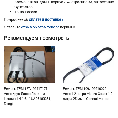
Космонавтов, дом 1, корпус «Б», строение 33, автосервис
Суперстор
ТК по России
Подробнее об
оплате и доставке »
Оставьте
отзыв об этом товаре
первым!
Рекомендуем посмотреть
Ремень ГРМ 127z 96417177
Ремень ГРМ 109z 96610029
Авео Круз Ланос Лачетти
Авео 1,2 литра Матиз Спарк 1,0
Нексия 1,4-1,6л 16V 96183351, -
литра 25 мм, - General Motors
Dongil