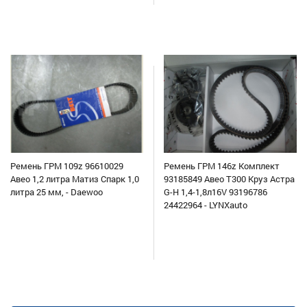
Ремень ГРМ 109z 96610029
Ремень ГРМ 146z Комплект
Авео 1,2 литра Матиз Спарк 1,0
93185849 Авео Т300 Круз Астра
литра 25 мм, - Daewoo
G-H 1,4-1,8л16V 93196786
24422964 - LYNXauto