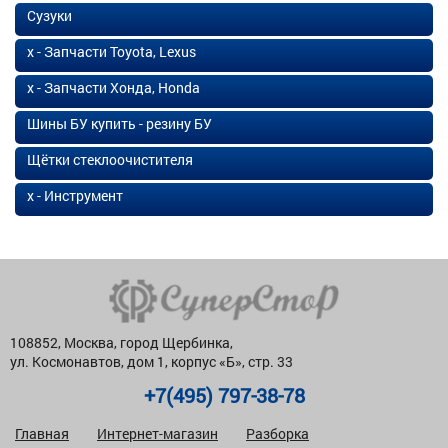
Сузуки
х - Запчасти Toyota, Lexus
х - Запчасти Хонда, Honda
Шины БУ купить - резину БУ
Щётки стеклоочистителя
х - Инструмент
108852, Москва, город Щербинка,
ул. Космонавтов, дом 1, корпус «Б», стр. 33
+7(495) 797-38-78
Главная
Интернет-магазин
Разборка