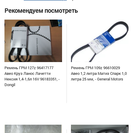
Рекомендуем посмотреть
Ремень ГРМ 127z 96417177
Ремень ГРМ 109z 96610029
Авео Круз Ланос Лачетти
Авео 1,2 литра Матиз Спарк 1,0
Нексия 1,4-1,6л 16V 96183351, -
литра 25 мм, - General Motors
Dongil