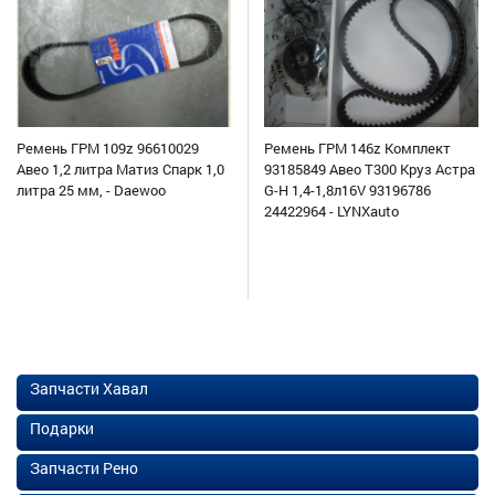
Ремень ГРМ 109z 96610029
Ремень ГРМ 146z Комплект
Авео 1,2 литра Матиз Спарк 1,0
93185849 Авео Т300 Круз Астра
литра 25 мм, - Daewoo
G-H 1,4-1,8л16V 93196786
24422964 - LYNXauto
Запчасти Хавал
Подарки
Запчасти Рено