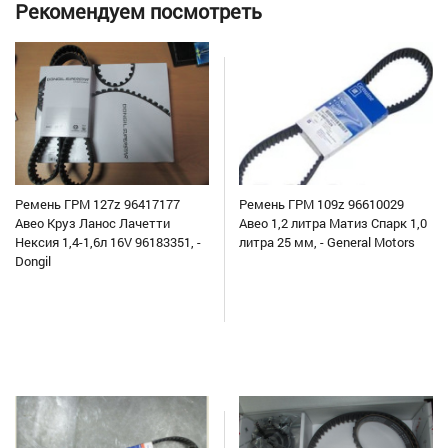
Рекомендуем посмотреть
Ремень ГРМ 127z 96417177
Ремень ГРМ 109z 96610029
Авео Круз Ланос Лачетти
Авео 1,2 литра Матиз Спарк 1,0
Нексия 1,4-1,6л 16V 96183351, -
литра 25 мм, - General Motors
Dongil