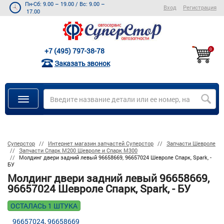
Пн-Сб: 9.00 – 19.00
/
Вс: 9.00 –
Вход
Регистрация
17.00
+7 (495) 797-38-78
0
Заказать звонок
Суперстор
Интернет магазин запчастей Суперстор
Запчасти Шевроле
Запчасти Спарк M200 Шевроле и Спарк M300
Молдинг двери задний левый 96658669, 96657024 Шевроле Спарк, Spark, -
БУ
Молдинг двери задний левый 96658669,
96657024 Шевроле Спарк, Spark, - БУ
ОСТАЛАСЬ 1 ШТУКА
96657024
96658669