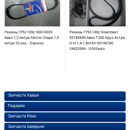
Ремень ГРМ 109z 96610029
Ремень ГРМ 146z Комплект
Авео 1,2 литра Матиз Спарк 1,0
93185849 Авео Т300 Круз Астра
литра 25 мм, - Daewoo
G-H 1,4-1,8л16V 93196786
24422964 - LYNXauto
Запчасти Хавал
Подарки
Запчасти Рено
Запчасти Шевроле