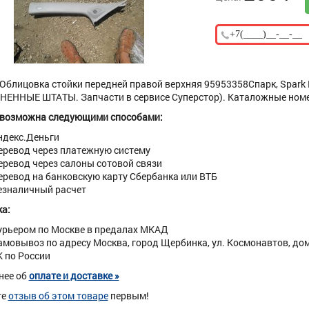
Облицовка стойки передней правой верхняя 95953358Спарк, Spark М
ЕННЫЕ ШТАТЫ. Запчасти в сервисе Суперстор). Каталожные номе
 возможна следующими способами:
ндекс.Деньги
еревод через платежную систему
еревод через салоны сотовой связи
еревод на банковскую карту Сбербанка или ВТБ
езналичный расчет
а:
урьером по Москве в предалах МКАД
амовывоз по адресу Москва, город Щербинка, ул. Космонавтов, дом 
К по России
нее об
оплате и доставке »
те
отзыв об этом товаре
первым!