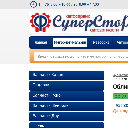
Пн-Сб: 9.00 – 19.00
/
Вс: 9.00 – 17.00
Главная
Интернет-магазин
Разборка
Автос
Запчасти Хавал
Суперсто
Облиц
Подарки
Облиц
Запчасти Рено
ОСТАЛ
Запчасти Шевроле
95953
Для под
Запчасти Дэу
Опель