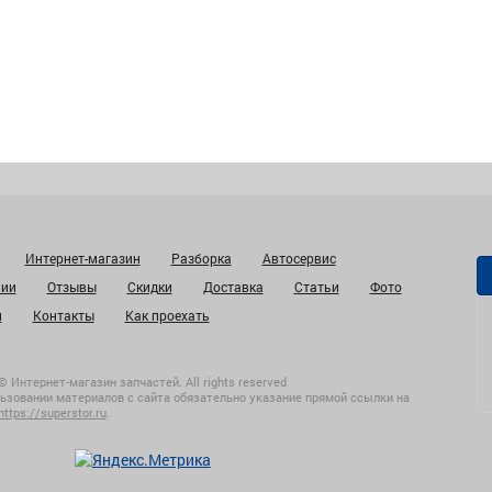
Интернет-магазин
Разборка
Автосервис
нии
Отзывы
Скидки
Доставка
Статьи
Фото
и
Контакты
Как проехать
© Интернет-магазин запчастей. All rights reserved
ьзовании материалов с сайта обязательно указание прямой ссылки на
https://superstor.ru
.