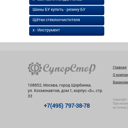
Шины БУ купить - резину БУ
Щётки стеклоочистителя
х - Инструмент
Главная
О компа
Ваканси
108852, Москва, город Щербинка,
ул. Космонавтов, дом 1, корпус «Б», стр.
33
Copyright 
При испол
+7(495) 797-38-78
источник