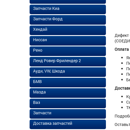
Запчасти Киа
Запчасти Форд
Хендай
Дефект 
Ниссан
(СОЕДИН
Оплата
Рено
Я
Ленд Ровер Фрилендер 2
П
П
Ауди, VW, Шкода
П
Б
БМВ
Доставк
Мазда
К
С
Ваз
Т
Запчасти
Подроб
Доставка запчастей
Оставь