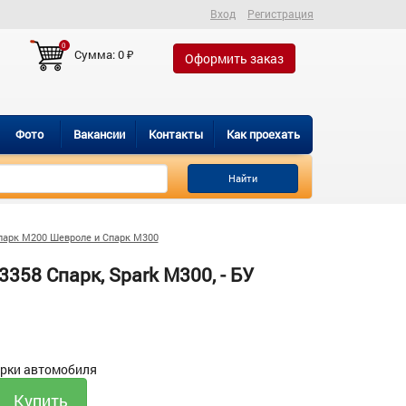
Вход
Регистрация
0
Сумма:
0
₽
Оформить заказ
Фото
Вакансии
Контакты
Как проехать
Найти
парк M200 Шевроле и Спарк M300
358 Спарк, Spark М300, - БУ
орки автомобиля