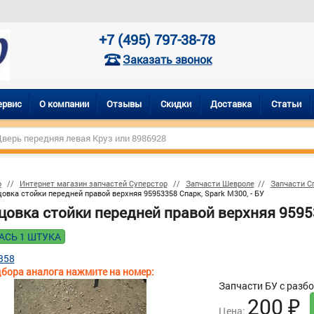
+7 (495) 797-38-78
Заказать звонок
ервис
О компании
Отзывы
Скидки
Доставка
Статьи
р
Интернет магазин запчастей Суперстор
Запчасти Шевроле
Запчасти С
овка стойки передней правой верхняя 95953358 Спарк, Spark М300, - БУ
овка стойки передней правой верхняя 95953
АСЬ 1 ШТУКА
358
бора аналога нажмите на номер:
Запчасти БУ с разб
200
₽
Цена: