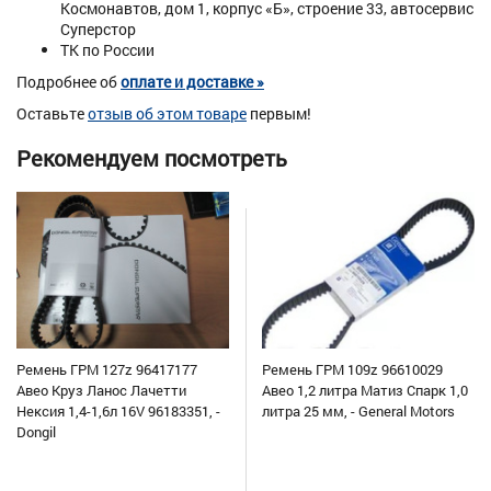
Космонавтов, дом 1, корпус «Б», строение 33, автосервис
Суперстор
ТК по России
Подробнее об
оплате и доставке »
Оставьте
отзыв об этом товаре
первым!
Рекомендуем посмотреть
Ремень ГРМ 127z 96417177
Ремень ГРМ 109z 96610029
Авео Круз Ланос Лачетти
Авео 1,2 литра Матиз Спарк 1,0
Нексия 1,4-1,6л 16V 96183351, -
литра 25 мм, - General Motors
Dongil