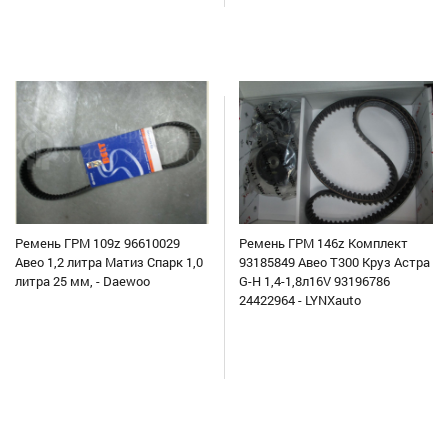
Ремень ГРМ 109z 96610029
Ремень ГРМ 146z Комплект
Авео 1,2 литра Матиз Спарк 1,0
93185849 Авео Т300 Круз Астра
литра 25 мм, - Daewoo
G-H 1,4-1,8л16V 93196786
24422964 - LYNXauto