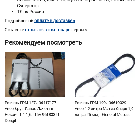
Суперстор
ТК по России
Подробнее об
оплате и доставке »
Оставьте
отзыв об этом товаре
первым!
Рекомендуем посмотреть
Ремень ГРМ 127z 96417177
Ремень ГРМ 109z 96610029
Авео Круз Ланос Лачетти
Авео 1,2 литра Матиз Спарк 1,0
Нексия 1,4-1,6л 16V 96183351, -
литра 25 мм, - General Motors
Dongil