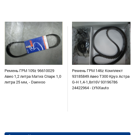
Ремень ГРМ 109z 96610029
Ремень ГРМ 146z Комплект
Авео 1,2 литра Матиз Спарк 1,0
93185849 Авео Т300 Круз Астра
литра 25 мм, - Daewoo
G-H 1,4-1,8л16V 93196786
24422964 - LYNXauto