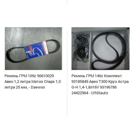
Ремень ГРМ 109z 96610029
Ремень ГРМ 146z Комплект
Авео 1,2 литра Матиз Спарк 1,0
93185849 Авео Т300 Круз Астра
литра 25 мм, - Daewoo
G-H 1,4-1,8л16V 93196786
24422964 - LYNXauto