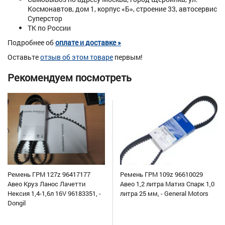
Космонавтов, дом 1, корпус «Б», строение 33, автосервис
Суперстор
ТК по России
Подробнее об
оплате и доставке »
Оставьте
отзыв об этом товаре
первым!
Рекомендуем посмотреть
Ремень ГРМ 127z 96417177
Ремень ГРМ 109z 96610029
Авео Круз Ланос Лачетти
Авео 1,2 литра Матиз Спарк 1,0
Нексия 1,4-1,6л 16V 96183351, -
литра 25 мм, - General Motors
Dongil