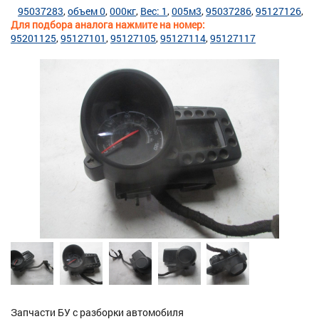
95037283
объем 0
000кг
Вес: 1
005м3
95037286
95127126
Для подбора аналога нажмите на номер:
95201125
95127101
95127105
95127114
95127117
Запчасти БУ с разборки автомобиля