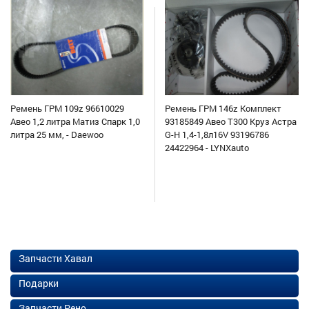
Ремень ГРМ 109z 96610029
Ремень ГРМ 146z Комплект
Авео 1,2 литра Матиз Спарк 1,0
93185849 Авео Т300 Круз Астра
литра 25 мм, - Daewoo
G-H 1,4-1,8л16V 93196786
24422964 - LYNXauto
Запчасти Хавал
Подарки
Запчасти Рено