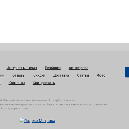
Интернет-магазин
Разборка
Автосервис
нии
Отзывы
Скидки
Доставка
Статьи
Фото
и
Контакты
Как проехать
© Интернет-магазин запчастей. All rights reserved
ьзовании материалов с сайта обязательно указание прямой ссылки на
https://superstor.ru
.