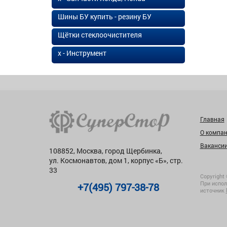
Шины БУ купить - резину БУ
Щётки стеклоочистителя
х - Инструмент
Главная
О компа
Ваканси
108852, Москва, город Щербинка,
ул. Космонавтов, дом 1, корпус «Б», стр.
33
Copyright 
При испол
+7(495) 797-38-78
источник