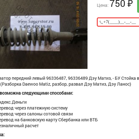
750
₽
Цена:
атор передний левый 96336487, 96336489 Дэу Матиз, - БУ Стойка в
(Разборка Daewoo Matiz, разбор, развал Дэу Матиз, Дэу Ланос)
 возможна следующими способами:
ндекс.Деньги
еревод через платежную систему
еревод через салоны сотовой связи
еревод на банковскую карту Сбербанка или ВТБ
езналичный расчет
а: