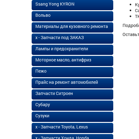
Ssang Yong KYRON
К
С
Вольво
Т
Подроб
Материалы для кузовного ремонта
Оставь
х - Запчасти под ЗАКАЗ
Лампы и предохранители
Моторное масло, антифриз
Пежо
Прайс на ремонт автомобилей
Запчасти Ситроен
Субару
Сузуки
х - Запчасти Toyota, Lexus
х - Запчасти Хонда, Honda