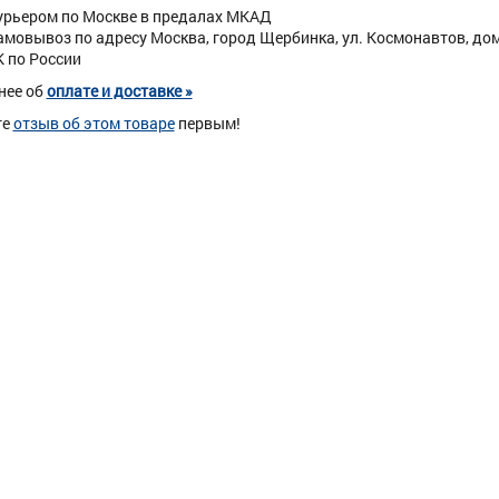
урьером по Москве в предалах МКАД
амовывоз по адресу Москва, город Щербинка, ул. Космонавтов, дом 
К по России
нее об
оплате и доставке »
те
отзыв об этом товаре
первым!