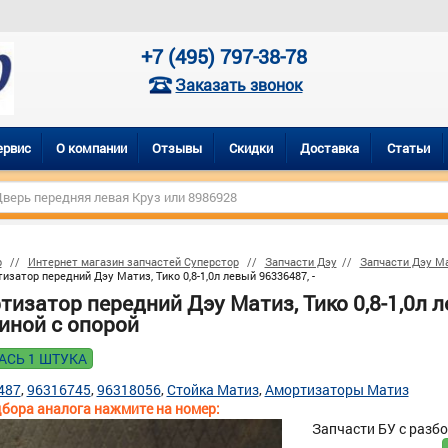
+7 (495) 797-38-78
Заказать звонок
ервис
О компании
Отзывы
Скидки
Доставка
Статьи
р
Интернет магазин запчастей Суперстор
Запчасти Дэу
Запчасти Дэу М
изатор передний Дэу Матиз, Тико 0,8-1,0л левый 96336487, -
изатор передний Дэу Матиз, Тико 0,8-1,0л л
иной с опорой
АСЬ 1 ШТУКА
487
96316745
96318056
Стойка Матиз
Амортизаторы Матиз
бора аналога нажмите на номер:
Запчасти БУ с разб