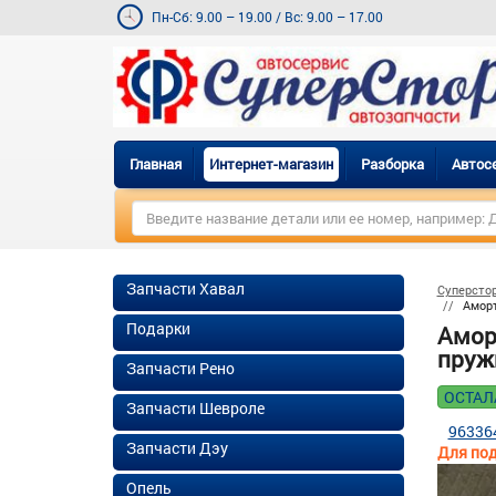
Пн-Сб: 9.00 – 19.00
/
Вс: 9.00 – 17.00
Главная
Интернет-магазин
Разборка
Автос
Запчасти Хавал
Суперсто
Аморт
Подарки
Аморт
пруж
Запчасти Рено
ОСТАЛ
Запчасти Шевроле
96336
Запчасти Дэу
Для под
Опель