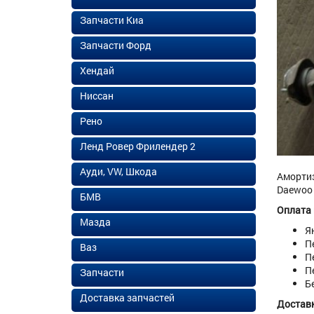
Запчасти Киа
Запчасти Форд
Хендай
Ниссан
Рено
Ленд Ровер Фрилендер 2
Ауди, VW, Шкода
Амортиз
Daewoo 
БМВ
Оплата
Мазда
Я
П
Ваз
П
П
Запчасти
Б
Доставка запчастей
Доставк