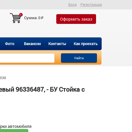
Вход
Регистрация
0
Сумма:
0
₽
Оформить заказ
Фото
Вакансии
Контакты
Как проехать
Найти
атиз
евый 96336487, - БУ Стойка с
орки автомобиля