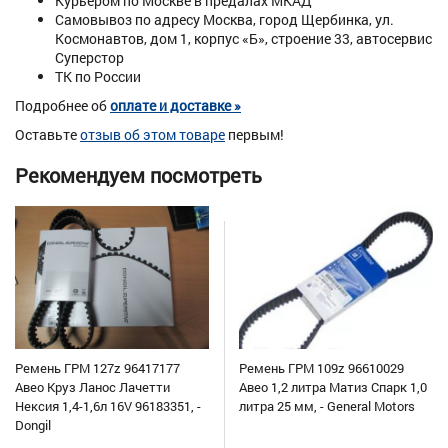
Курьером по Москве в предалах МКАД
Самовывоз по адресу Москва, город Щербинка, ул.
Космонавтов, дом 1, корпус «Б», строение 33, автосервис
Суперстор
ТК по России
Подробнее об
оплате и доставке »
Оставьте
отзыв об этом товаре
первым!
Рекомендуем посмотреть
Ремень ГРМ 127z 96417177
Ремень ГРМ 109z 96610029
Авео Круз Ланос Лачетти
Авео 1,2 литра Матиз Спарк 1,0
Нексия 1,4-1,6л 16V 96183351, -
литра 25 мм, - General Motors
Dongil