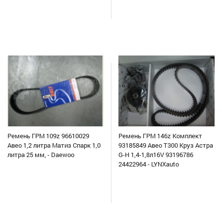
Ремень ГРМ 109z 96610029
Ремень ГРМ 146z Комплект
Авео 1,2 литра Матиз Спарк 1,0
93185849 Авео Т300 Круз Астра
литра 25 мм, - Daewoo
G-H 1,4-1,8л16V 93196786
24422964 - LYNXauto